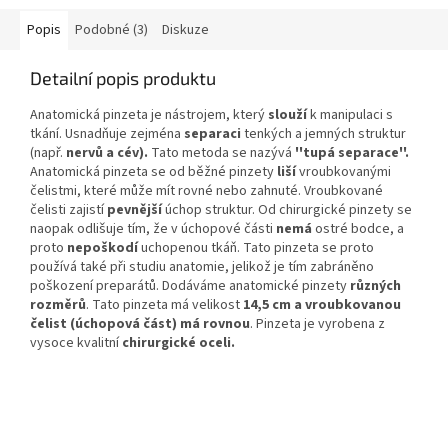
Popis
Podobné (3)
Diskuze
Detailní popis produktu
Anatomická pinzeta je nástrojem, který
slouží
k manipulaci s
tkání. Usnadňuje zejména
separaci
tenkých a jemných struktur
(např.
nervů a cév).
Tato metoda se nazývá
''tupá separace''.
Anatomická pinzeta se od běžné pinzety
liší
vroubkovanými
čelistmi, které může mít rovné nebo zahnuté. Vroubkované
čelisti zajistí
pevnější
úchop struktur. Od chirurgické pinzety se
naopak odlišuje tím, že v úchopové části
nemá
ostré bodce, a
proto
nepoškodí
uchopenou tkáň. Tato pinzeta se proto
používá také při studiu anatomie, jelikož je tím zabráněno
poškození preparátů. Dodáváme anatomické pinzety
různých
rozměrů
. Tato pinzeta má velikost
14,5 cm a vroubkovanou
čelist (úchopová část) má rovnou
. Pinzeta je vyrobena z
vysoce kvalitní
chirurgické oceli.