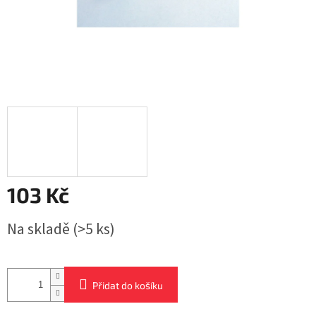
103 Kč
Měrná
Na skladě
(>5 ks)
cena:
Přidat do košíku