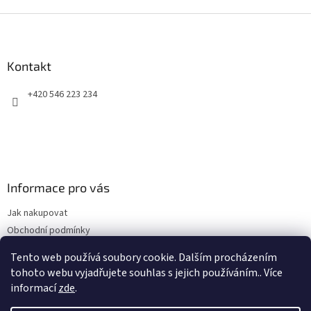
Z
á
p
a
Kontakt
t
+420 546 223 234
í
Informace pro vás
Jak nakupovat
Obchodní podmínky
Podmínky ochrany osobních údajů
Tento web používá soubory cookie. Dalším procházením
Kontakty
tohoto webu vyjadřujete souhlas s jejich používáním.. Více
informací
zde
.