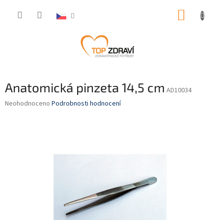
Přejít
NÁKUP
na
obsah
KOŠÍK
Anatomická pinzeta 14,5 cm
AD10034
Průměrné
Neohodnoceno
Podrobnosti hodnocení
hodnocení
produktu
je
0,0
z
5
hvězdiček.