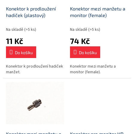
o
d
Konektor k prodloužení
Konektor mezi manžetu a
u
hadiček (plastový)
monitor (female)
k
t
Na skladě
(>5 ks)
Na skladě
(>5 ks)
ů
11 Kč
74 Kč
Do košíku
Do košíku
Konektor k prodloužení hadiček
Konektor mezi manžetu a
manžet.
monitor (female).
Konektor mezi manžetu a
Konektor pro monitor HP,