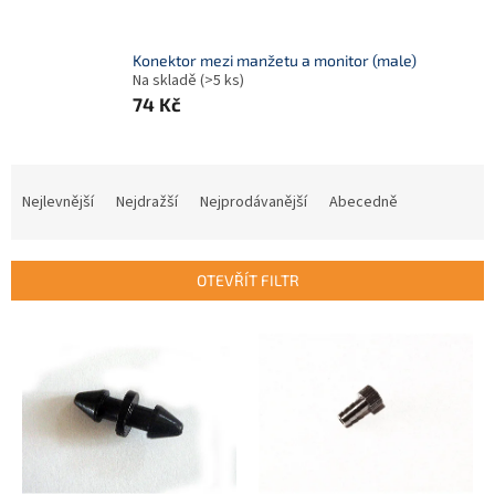
Konektor mezi manžetu a monitor (male)
Na skladě
(>5 ks)
74 Kč
Ř
a
Nejlevnější
Nejdražší
Nejprodávanější
Abecedně
z
e
n
OTEVŘÍT FILTR
í
p
V
r
ý
o
p
d
i
u
s
k
p
t
r
ů