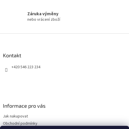
k
y
Záruka výměny
v
nebo vrácení zboží
ý
p
i
Z
s
á
u
p
a
Kontakt
t
+420 546 223 234
í
Informace pro vás
Jak nakupovat
Obchodní podmínky