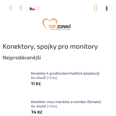
Přejít
NÁKUP
na
obsah
KOŠÍK
Konektory, spojky pro monitory
Nejprodávanější
Konektor k prodloužení hadiček (plastový)
Na skladě
(>5 ks)
11 Kč
Konektor mezi manžetu a monitor (female)
Na skladě
(>5 ks)
74 Kč