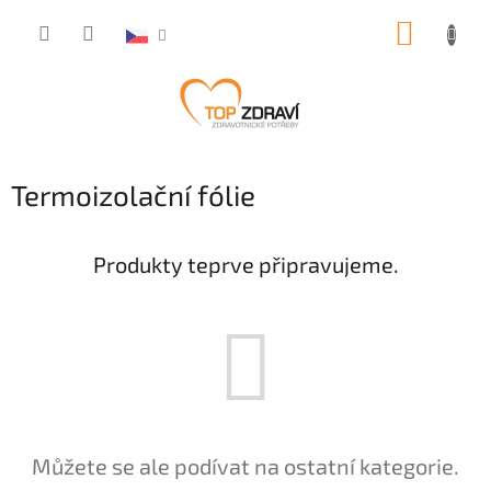
Přejít
NÁKUP
na
obsah
KOŠÍK
Termoizolační fólie
Produkty teprve připravujeme.
Můžete se ale podívat na ostatní kategorie.