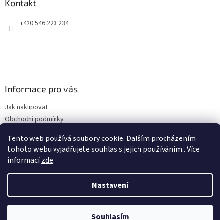
a
Kontakt
t
+420 546 223 234
í
Informace pro vás
Jak nakupovat
Obchodní podmínky
Podmínky ochrany osobních údajů
Tento web používá soubory cookie. Dalším procházením
Kontakty
tohoto webu vyjadřujete souhlas s jejich používáním.. Více
informací
zde
.
Nastavení
Vytvořil Shoptet
Souhlasím
Copyright 2026
Top-zdraví.cz
. Všechna práva vyhrazena.