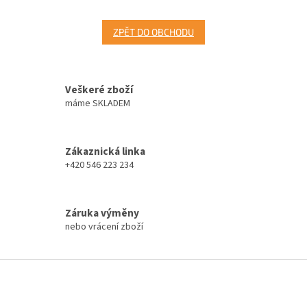
ZPĚT DO OBCHODU
Veškeré zboží
máme SKLADEM
Zákaznická linka
+420 546 223 234
Záruka výměny
nebo vrácení zboží
Z
á
p