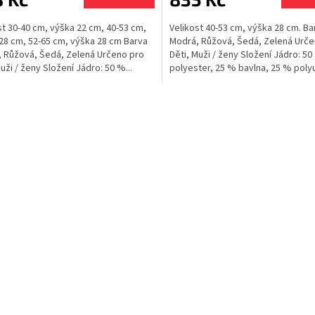
st 30-40 cm, výška 22 cm, 40-53 cm,
Velikost 40-53 cm, výška 28 cm. Ba
28 cm, 52-65 cm, výška 28 cm Barva
Modrá, Růžová, Šedá, Zelená Urče
 Růžová, Šedá, Zelená Určeno pro
Děti, Muži / ženy Složení Jádro: 5
uži / ženy Složení Jádro: 50 %...
polyester, 25 % bavlna, 25 % poly
Vnější vrstva: 100 %...
O
v
l
á
d
a
c
í
p
r
v
k
y
v
ý
p