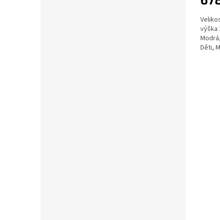
Veliko
výška 
Modrá,
Děti, M