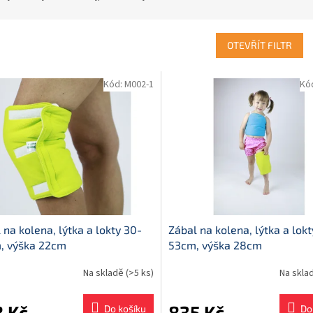
OTEVŘÍT FILTR
Kód:
M002-1
Kó
 na kolena, lýtka a lokty 30-
Zábal na kolena, lýtka a lok
, výška 22cm
53cm, výška 28cm
Na skladě
(>5 ks)
Na skla
 Kč
835 Kč
Do košíku
Do