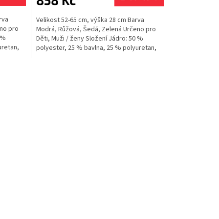
rva
Velikost 52-65 cm, výška 28 cm Barva
no pro
Modrá, Růžová, Šedá, Zelená Určeno pro
0 %
Děti, Muži / ženy Složení Jádro: 50 %
uretan,
polyester, 25 % bavlna, 25 % polyuretan,
Vnější vrstva: 100 %...