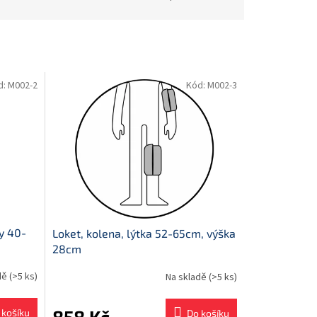
d:
M002-2
Kód:
M002-3
ty 40-
Loket, kolena, lýtka 52-65cm, výška
28cm
dě
(>5 ks)
Na skladě
(>5 ks)
858 Kč
 košíku
Do košíku