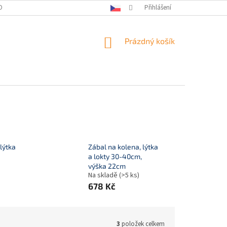
OBNÍCH ÚDAJŮ
KONTAKTY
Přihlášení
NÁKUPNÍ
Prázdný košík
KOŠÍK
lýtka
Zábal na kolena, lýtka
a lokty 30-40cm,
výška 22cm
Na skladě
(>5 ks)
678 Kč
3
položek celkem