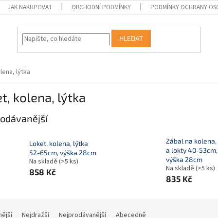
JAK NAKUPOVAT
OBCHODNÍ PODMÍNKY
PODMÍNKY OCHRANY OS
HLEDAT
lena, lýtka
t, kolena, lýtka
odávanější
Zábal na kolena, 
Loket, kolena, lýtka
a lokty 40-53cm,
52-65cm, výška 28cm
výška 28cm
Na skladě
(>5 ks)
Na skladě
(>5 ks)
858 Kč
835 Kč
nější
Nejdražší
Nejprodávanější
Abecedně