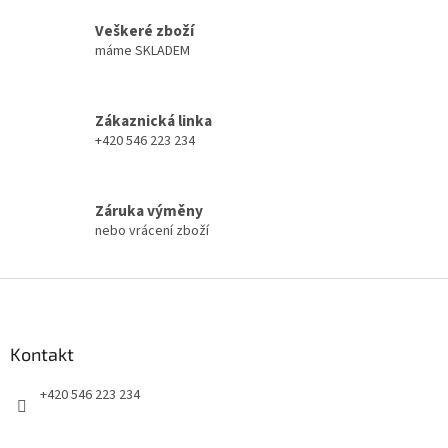
v
a
á
Veškeré zboží
c
n
í
máme SKLADEM
í
p
r
v
Zákaznická linka
k
+420 546 223 234
y
v
ý
p
Záruka výměny
i
nebo vrácení zboží
s
u
Z
á
p
a
Kontakt
t
+420 546 223 234
í