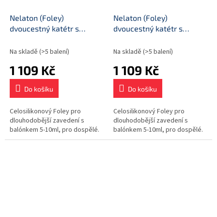
Nelaton (Foley)
Nelaton (Foley)
dvoucestný katétr s
dvoucestný katétr s
balónkem, průměr CH22,
balónkem, průměr CH24
10ks
Na skladě
(>5 balení)
Na skladě
(>5 balení)
1 109 Kč
1 109 Kč
Do košíku
Do košíku
Celosilikonový Foley pro
Celosilikonový Foley pro
dlouhodobější zavedení s
dlouhodobější zavedení s
balónkem 5-10ml, pro dospělé.
balónkem 5-10ml, pro dospělé.