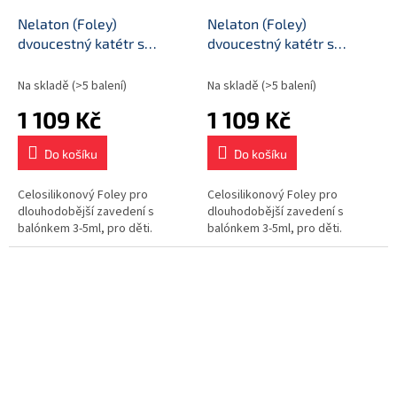
Nelaton (Foley)
Nelaton (Foley)
dvoucestný katétr s
dvoucestný katétr s
balónkem, průměr CH6
balónkem, průměr CH8
Na skladě
(>5 balení)
Na skladě
(>5 balení)
1 109 Kč
1 109 Kč
Do košíku
Do košíku
Celosilikonový Foley pro
Celosilikonový Foley pro
dlouhodobější zavedení s
dlouhodobější zavedení s
balónkem 3-5ml, pro děti.
balónkem 3-5ml, pro děti.