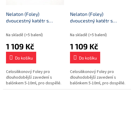
Nelaton (Foley)
Nelaton (Foley)
dvoucestný katétr s
dvoucestný katétr s
balónkem, průměr CH18
balónkem, průměr CH20
Na skladě
(>5 balení)
Na skladě
(>5 balení)
1 109 Kč
1 109 Kč
Do košíku
Do košíku
Celosilikonový Foley pro
Celosilikonový Foley pro
dlouhodobější zavedení s
dlouhodobější zavedení s
balónkem 5-10ml, pro dospělé.
balónkem 5-10ml, pro dospělé.