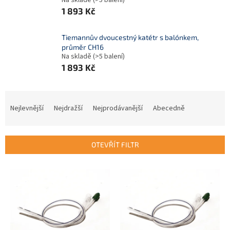
Na skladě
(>5 balení)
1 893 Kč
Tiemannův dvoucestný katétr s balónkem,
průměr CH16
Na skladě
(>5 balení)
1 893 Kč
Ř
a
Nejlevnější
Nejdražší
Nejprodávanější
Abecedně
z
e
n
OTEVŘÍT FILTR
í
p
V
r
ý
o
p
d
i
u
s
k
p