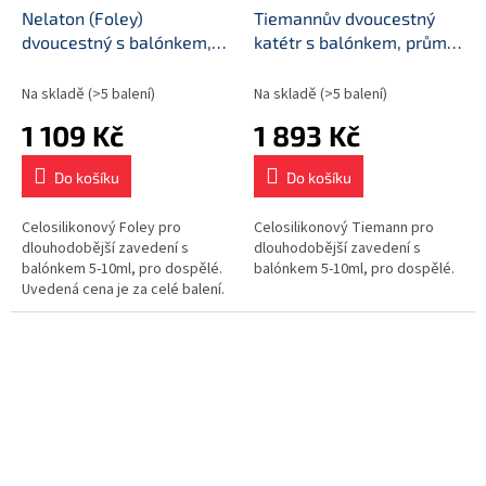
Nelaton (Foley)
Tiemannův dvoucestný
dvoucestný s balónkem,
katétr s balónkem, průměr
průměr CH12
CH14
Na skladě
(>5 balení)
Na skladě
(>5 balení)
1 109 Kč
1 893 Kč
Do košíku
Do košíku
Celosilikonový Foley pro
Celosilikonový Tiemann pro
dlouhodobější zavedení s
dlouhodobější zavedení s
balónkem 5-10ml, pro dospělé.
balónkem 5-10ml, pro dospělé.
Uvedená cena je za celé balení.