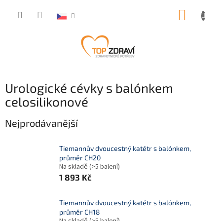
Přejít
NÁKUP
na
obsah
KOŠÍK
Urologické cévky s balónkem
celosilikonové
Nejprodávanější
Tiemannův dvoucestný katétr s balónkem,
průměr CH20
Na skladě
(>5 balení)
1 893 Kč
Tiemannův dvoucestný katétr s balónkem,
průměr CH18