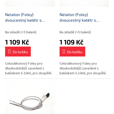
t
r
ů
o
d
Nelaton (Foley)
Nelaton (Foley)
u
dvoucestný katétr s
dvoucestný katétr s
k
balónkem, průměr CH14
balónkem, průměr CH16
t
Na skladě
(>5 balení)
Na skladě
(>5 balení)
ů
1 109 Kč
1 109 Kč
Do košíku
Do košíku
Celosilikonový Foley pro
Celosilikonový Foley pro
dlouhodobější zavedení s
dlouhodobější zavedení s
balónkem 5-10ml, pro dospělé.
balónkem 5-10ml, pro dospělé.