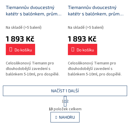
Tiemannův dvoucestný
Tiemannův dvoucestný
katétr s balónkem, průměr
katétr s balónkem, průměr
CH16
CH18
Na skladě
(>5 balení)
Na skladě
(>5 balení)
1 893 Kč
1 893 Kč
Do košíku
Do košíku
Celosilikonový Tiemann pro
Celosilikonový Tiemann pro
dlouhodobější zavedení s
dlouhodobější zavedení s
balónkem 5-10ml, pro dospělé.
balónkem 5-10ml, pro dospělé.
NAČÍST 1 DALŠÍ
S
1
2
t
O
r
13
položek celkem
v
á
l
NAHORU
n
á
k
d
o