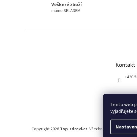
Veškeré zboží
máme SKLADEM
Z
á
p
a
t
Kontakt
í
+420 5
Tento web p
vyjadřujete s
Nastaven
Copyright 2026
Top-zdraví.cz
. Všechna práva vyhrazena.