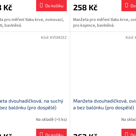
 Kč
258 Kč
Do košíku
Do
a pro měření tlaku krve, ovinovací,
Manžeta pro měření tlaku krve, ov
ti, bavlněná.
pro kojence, bavlněná.
Kód:
KVSM25Z
Kód:
ta dvouhadičková, na suchý
Manžeta dvouhadičková, ovi
 bez balónku (pro dospělé)
a bez balónku (pro dospělé)
Na skladě
(>5 ks)
Na skla
Do košíku
Do