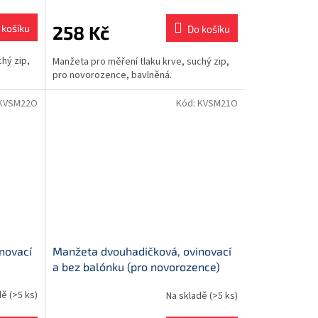
258 Kč
 košíku
Do košíku
hý zip,
Manžeta pro měření tlaku krve, suchý zip,
pro novorozence, bavlněná.
KVSM22O
Kód:
KVSM21O
novací
Manžeta dvouhadičková, ovinovací
a bez balónku (pro novorozence)
dě
(>5 ks)
Na skladě
(>5 ks)