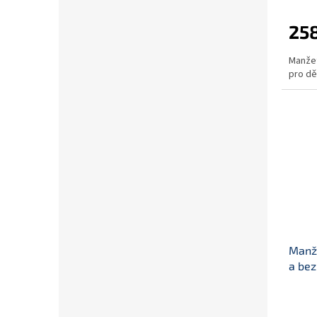
258
Manžet
pro dě
Manže
a bez