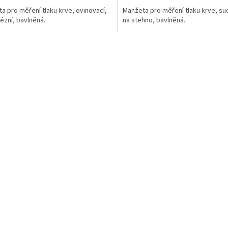
a pro měření tlaku krve, ovinovací,
Manžeta pro měření tlaku krve, suc
ézní, bavlněná.
na stehno, bavlněná.
O
v
l
á
d
a
c
í
p
r
v
k
y
v
ý
p
i
s
u