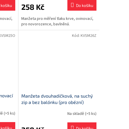
258 Kč
 košíku
Do košíku
inovací,
Manžeta pro měření tlaku krve, ovinovací,
pro novorozence, bavlněná.
KVSM25O
Kód:
KVSM26Z
novací
Manžeta dvouhadičková, na suchý
zip a bez balónku (pro obézní)
dě
(>5 ks)
Na skladě
(>5 ks)
 košíku
Do košíku