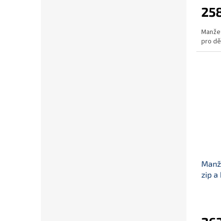
258
Manžet
pro dě
Manže
zip a