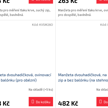
 Kč
263 Kč
a pro měření tlaku krve, suchý zip,
Manžeta pro měření tlaku krve, ov
spělé, bavlněná.
pro dospělé, bavlněná.
Kód:
KVSM26O
Kód:
ta dvouhadičková, ovinovací
Manžeta dvouhadičková, na
 balónku (pro obézní)
zip a bez balónku (na stehno
Na skladě
(>5 ks)
Na skla
 Kč
482 Kč
Do košíku
Do