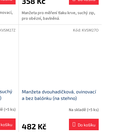
358 Kč
inovací,
Manžeta pro měření tlaku krve, suchý zip,
pro obézní, bavlněná.
KVSM27Z
Kód:
KVSM27O
 suchý
Manžeta dvouhadičková, ovinovací
)
a bez balónku (na stehno)
dě
(>5 ks)
Na skladě
(>5 ks)
482 Kč
 košíku
Do košíku