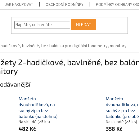
JAK NAKUPOVAT
OBCHODNÍ PODMÍNKY
PODMÍNKY OCHRANY OS
HLEDAT
hadičkové, bavlněné, bez balónku pro digitální tonometry, monitory
ety 2-hadičkové, bavlněné, bez balón
itory
odávanější
Manžeta
Manžeta
dvouhadičková, na
dvouhadičková, 
suchý zip a bez
suchý zip a bez
balónku (na stehno)
balónku (pro obé
Na skladě
(>5 ks)
Na skladě
(>5 ks)
482 Kč
358 Kč