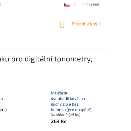
OBNÍCH ÚDAJŮ
KONTAKTY
Přihlášení
NÁKUPNÍ
Prázdný košík
KOŠÍK
ku pro digitální tonometry,
Manžeta
na
dvouhadičková, na
suchý zip a bez
zní)
balónku (pro dospělé)
Na skladě
(>5 ks)
263 Kč