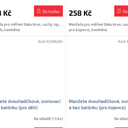
 Kč
258 Kč
Do košíku
Do
a pro měření tlaku krve, suchý zip,
Manžeta pro měření tlaku krve, suc
ti, bavlněná.
pro kojence, bavlněná.
Kód:
KVSM24O
Kód:
ta dvouhadičková, ovinovací
Manžeta dvouhadičková, ovi
 balónku (pro děti)
a bez balónku (pro kojence)
Na skladě
(>5 ks)
Na skla