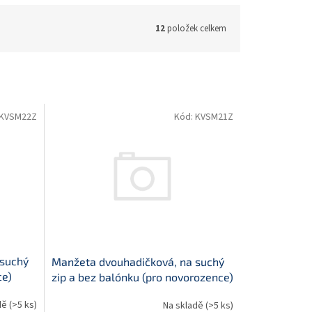
12
položek celkem
KVSM22Z
Kód:
KVSM21Z
 suchý
Manžeta dvouhadičková, na suchý
ce)
zip a bez balónku (pro novorozence)
dě
(>5 ks)
Na skladě
(>5 ks)