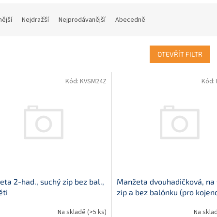
nější
Nejdražší
Nejprodávanější
Abecedně
OTEVŘÍT FILTR
Kód:
KVSM24Z
Kód:
ta 2-had., suchý zip bez bal.,
Manžeta dvouhadičková, na
ěti
zip a bez balónku (pro kojen
Na skladě
(>5 ks)
Na skla