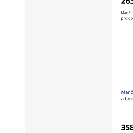
263
Manžet
pro do
Manže
a bez
358