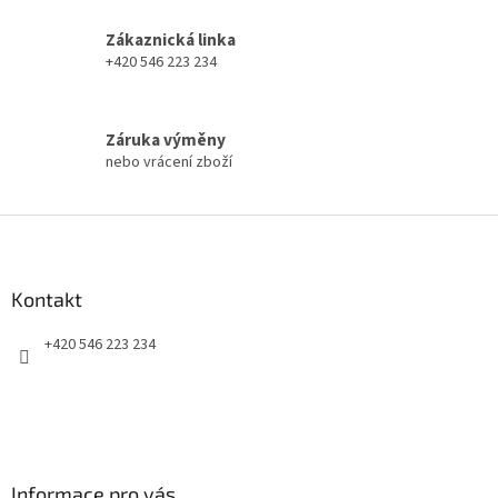
r
v
Zákaznická linka
k
+420 546 223 234
y
v
ý
p
Záruka výměny
i
nebo vrácení zboží
s
u
Z
á
p
a
Kontakt
t
+420 546 223 234
í
Informace pro vás