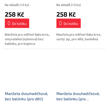
Na skladě
(>5 ks)
Na skladě
(>5 ks)
258 Kč
258 Kč
Do košíku
Do košíku
Manžeta pro měření tlaku krve,
Manžeta pro měření tlaku krve,
omyvatelná (nylonová) bez
suchý zip, pro děti, bavlněná.
balónku, pro kojence.
Manžeta dvouhadičková,
Manžeta dvouhadičková,
bez balónku (pro děti)
bez balónku (pro
novorozence)