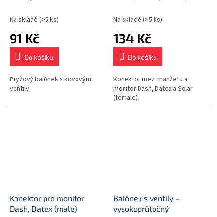
Na skladě
(>5 ks)
Na skladě
(>5 ks)
91 Kč
134 Kč
Do košíku
Do košíku
Pryžový balónek s kovovými
Konektor mezi manžetu a
ventily.
monitor Dash, Datex a Solar
(female).
Konektor pro monitor
Balónek s ventily –
Dash, Datex (male)
vysokoprůtočný