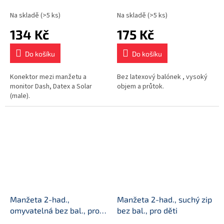
Na skladě
(>5 ks)
Na skladě
(>5 ks)
134 Kč
175 Kč
Do košíku
Do košíku
Konektor mezi manžetu a
Bez latexový balónek , vysoký
monitor Dash, Datex a Solar
objem a průtok.
(male).
Manžeta 2-had.,
Manžeta 2-had., suchý zip
omyvatelná bez bal., pro
bez bal., pro děti
kojence