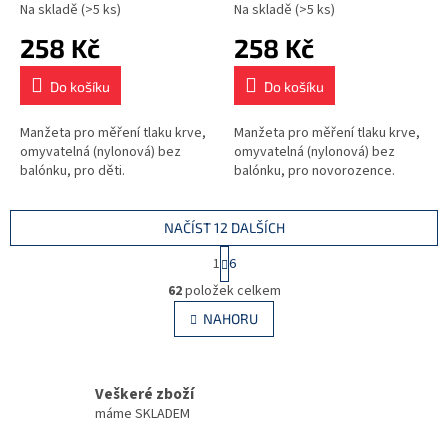
Na skladě
(>5 ks)
Na skladě
(>5 ks)
258 Kč
258 Kč
Do košíku
Do košíku
Manžeta pro měření tlaku krve,
Manžeta pro měření tlaku krve,
omyvatelná (nylonová) bez
omyvatelná (nylonová) bez
balónku, pro děti.
balónku, pro novorozence.
NAČÍST 12 DALŠÍCH
S
1
6
t
O
r
62
položek celkem
v
á
l
NAHORU
n
á
k
d
o
v
a
á
Veškeré zboží
c
n
í
máme SKLADEM
í
p