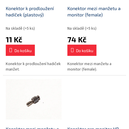
o
d
Konektor k prodloužení
Konektor mezi manžetu a
u
hadiček (plastový)
monitor (female)
k
t
Na skladě
(>5 ks)
Na skladě
(>5 ks)
ů
11 Kč
74 Kč
Do košíku
Do košíku
Konektor k prodloužení hadiček
Konektor mezi manžetu a
manžet.
monitor (female).
Konektor mezi manžetu a
Konektor pro monitor HP,