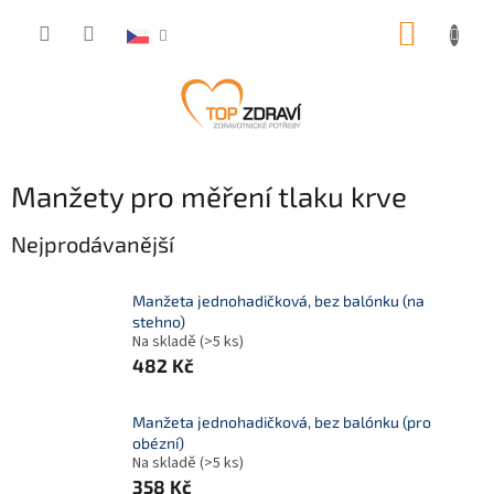
Přejít
NÁKUP
na
obsah
KOŠÍK
Manžety pro měření tlaku krve
Nejprodávanější
Manžeta jednohadičková, bez balónku (na
stehno)
Na skladě
(>5 ks)
482 Kč
Manžeta jednohadičková, bez balónku (pro
obézní)
Na skladě
(>5 ks)
358 Kč