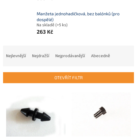
Manžeta jednohadičková, bez balónků (pro
dospělé)
Na skladě
(>5 ks)
263 Kč
Ř
a
Nejlevnější
Nejdražší
Nejprodávanější
Abecedně
z
e
n
OTEVŘÍT FILTR
í
p
V
r
ý
o
p
d
i
u
s
k
p
t
r
ů