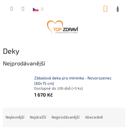
Přejít
NÁKUP
na
obsah
KOŠÍK
Deky
Nejprodávanější
Zábalová deka pro miminka - Novorozenec
(60×75 cm)
Dostupné do 10ti dnů
(>5 ks)
1 670 Kč
Ř
a
Nejlevnější
Nejdražší
Nejprodávanější
Abecedně
z