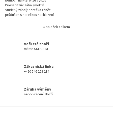
Nemoci, na které lze využít
Priessnitzův zábal (mokrý
studený zábal): horečka zánět
průdušek s horečkou nachlazení
s horečkou chřipka Nemoci, na
které lze hřejivý zábal...
1
položek celkem
O
v
l
á
Veškeré zboží
d
máme SKLADEM
a
c
í
Zákaznická linka
p
+420 546 223 234
r
v
k
y
Záruka výměny
v
nebo vrácení zboží
ý
p
i
Z
s