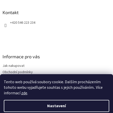
á
u
p
a
Kontakt
t
+420 546 223 234
í
Informace pro vás
Jak nakupovat
Obchodní podmínky
Podmínky ochrany osobních údajů
Tento web používá soubory cookie. Dalším procházením
Kontakty
tohoto webu vyjadřujete souhlas s jejich používáním.. Více
informací
zde
.
Nastavení
Vytvořil Shoptet