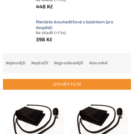
Na skladě
(>5 ks)
448 Kč
Manžeta dvouhadičková s balónkem (pro
dospělé)
Na skladě
(>5 ks)
398 Kč
Ř
a
Nejlevnější
Nejdražší
Nejprodávanější
Abecedně
z
e
n
OTEVŘÍT FILTR
í
p
V
r
ý
o
p
d
i
u
s
k
p