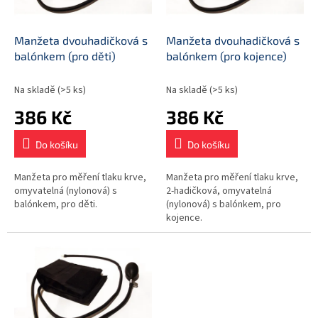
t
r
ů
o
d
Manžeta dvouhadičková s
Manžeta dvouhadičková s
u
balónkem (pro děti)
balónkem (pro kojence)
k
t
Na skladě
(>5 ks)
Na skladě
(>5 ks)
ů
386 Kč
386 Kč
Do košíku
Do košíku
Manžeta pro měření tlaku krve,
Manžeta pro měření tlaku krve,
omyvatelná (nylonová) s
2-hadičková, omyvatelná
balónkem, pro děti.
(nylonová) s balónkem, pro
kojence.