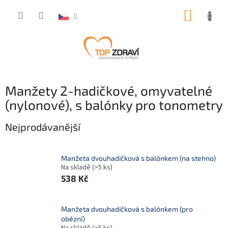
Přejít
NÁKUP
na
obsah
KOŠÍK
Manžety 2-hadičkové, omyvatelné
(nylonové), s balónky pro tonometry
Nejprodávanější
Manžeta dvouhadičková s balónkem (na stehno)
Na skladě
(>5 ks)
538 Kč
Manžeta dvouhadičková s balónkem (pro
obézní)