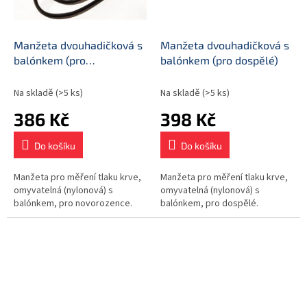
Manžeta dvouhadičková s
Manžeta dvouhadičková s
balónkem (pro
balónkem (pro dospělé)
novorozence)
Na skladě
(>5 ks)
Na skladě
(>5 ks)
386 Kč
398 Kč
Do košíku
Do košíku
Manžeta pro měření tlaku krve,
Manžeta pro měření tlaku krve,
omyvatelná (nylonová) s
omyvatelná (nylonová) s
balónkem, pro novorozence.
balónkem, pro dospělé.