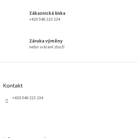
c
í
Zákaznická linka
p
+420 546 223 234
r
v
k
y
Záruka výměny
v
nebo vrácení zboží
ý
p
i
Z
s
á
u
p
a
Kontakt
t
+420 546 223 234
í