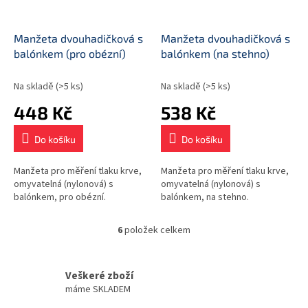
Manžeta dvouhadičková s
Manžeta dvouhadičková s
balónkem (pro obézní)
balónkem (na stehno)
Na skladě
(>5 ks)
Na skladě
(>5 ks)
448 Kč
538 Kč
Do košíku
Do košíku
Manžeta pro měření tlaku krve,
Manžeta pro měření tlaku krve,
omyvatelná (nylonová) s
omyvatelná (nylonová) s
balónkem, pro obézní.
balónkem, na stehno.
6
položek celkem
O
v
l
á
Veškeré zboží
d
máme SKLADEM
a