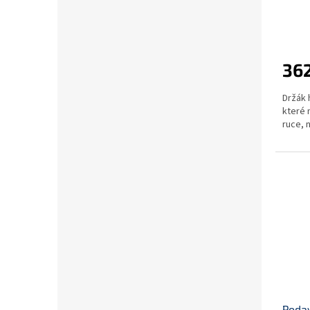
362
Držák 
které 
ruce, 
Podav