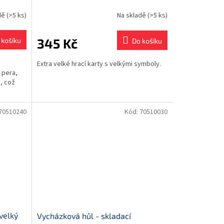
dě
(>5 ks)
Na skladě
(>5 ks)
345 Kč
 košíku
Do košíku
Extra velké hrací karty s velkými symboly.
u pera,
, což
70510240
Kód:
70510030
velký
Vycházková hůl - skladací