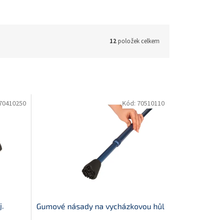
12
položek celkem
70410250
Kód:
70510110
j.
Gumové násady na vycházkovou hůl