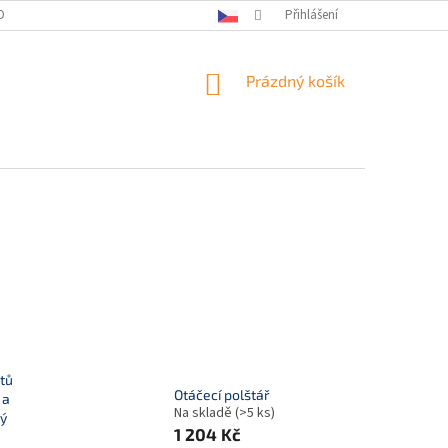
OBNÍCH ÚDAJŮ
KONTAKTY
Přihlášení
NÁKUPNÍ
Prázdný košík
KOŠÍK
tů
Otáčecí polštář
 a
Na skladě
(>5 ks)
ý
1 204 Kč