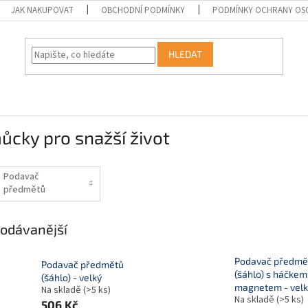
JAK NAKUPOVAT
OBCHODNÍ PODMÍNKY
PODMÍNKY OCHRANY OS
HLEDAT
cky pro snažší život
Podavač
předmětů
odávanější
Podavač předmě
Podavač předmětů
(šáhlo) s háčkem
(šáhlo) - velký
magnetem - velk
Na skladě
(>5 ks)
Na skladě
(>5 ks)
506 Kč