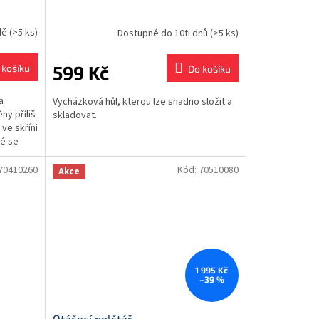
dě
(>5 ks)
Dostupné do 10ti dnů
(>5 ks)
599 Kč
 košíku
Do košíku
a
Vycházková hůl, kterou lze snadno složit a
ny příliš
skladovat.
 ve skříni
né se
70410260
Kód:
70510080
Akce
1 995 Kč
–39 %
Otáčecí polštář