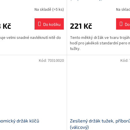
Na skladě
(>5 ks)
Na skla
 Kč
221 Kč
Do košíku
Do
je velmi snadné navléknutí nitě do
Tento měkký držák ve tvaru trojúh
hodí pro jakékoli standardní pero
tužky.
Kód:
70310020
Kód:
omický držák klíčů
Zesílený držák tužek, příborů,
(válcový)