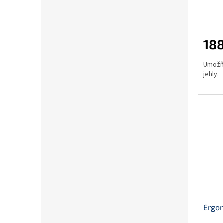
ů
188
Umožňu
jehly.
Ergon