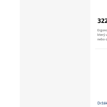
322
Ergono
který 
nebo o
Držák