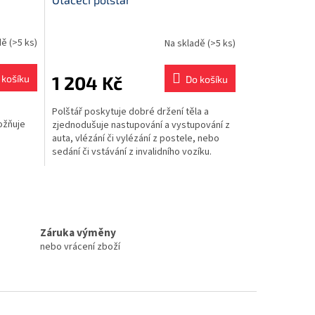
dě
(>5 ks)
Na skladě
(>5 ks)
1 204 Kč
 košíku
Do košíku
Polštář poskytuje dobré držení těla a
ožňuje
zjednodušuje nastupování a vystupování z
auta, vlézání či vylézání z postele, nebo
sedání či vstávání z invalidního vozíku.
Záruka výměny
nebo vrácení zboží