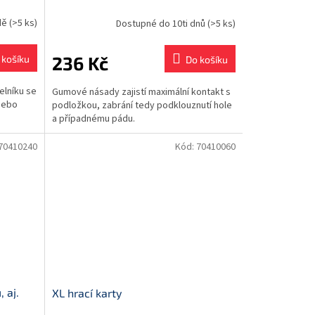
dě
(>5 ks)
Dostupné do 10ti dnů
(>5 ks)
236 Kč
 košíku
Do košíku
elníku se
Gumové násady zajistí maximální kontakt s
 nebo
podložkou, zabrání tedy podklouznutí hole
a případnému pádu.
70410240
Kód:
70410060
 aj.
XL hrací karty