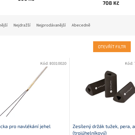
708 Kč
nější
Nejdražší
Nejprodávanější
Abecedně
OTEVŘÍT FILTR
Kód:
80310020
Kód:
ka pro navlékání jehel
Zesílený držák tužek, pera, a
(trojúhelníkový)