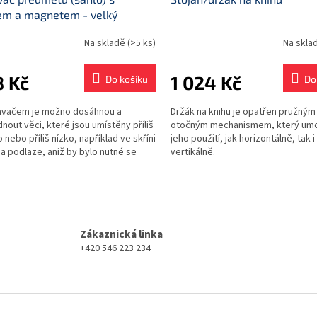
em a magnetem - velký
Na skladě
(>5 ks)
Na skla
8 Kč
1 024 Kč
Do košíku
Do
avačem je možno dosáhnou a
Držák na knihu je opatřen pružným
nout věci, které jsou umístěny příliš
otočným mechanismem, který um
 nebo příliš nízko, například ve skříni
jeho použití, jak horizontálně, tak i
a podlaze, aniž by bylo nutné se
vertikálně.
 nebo...
O
v
l
á
Zákaznická linka
d
+420 546 223 234
a
c
í
p
r