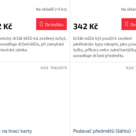
Na skladě
(>5 ks)
Na skla
 Kč
342 Kč
Do košíku
Do
mický držák klíčů má zesílený úchyt,
Držák může být použit k zesílení
usnadňuje držení klíče, při zamykání
jakéhokoliv typu rukojeti, jako jso
tevírání zámku.
tužky, příbory nebo zubní kartáčky
usnadňuje držení předmětu.
Kód:
70410070
Kód:
 na hrací karty
Podavač předmětů (šáhlo) - 