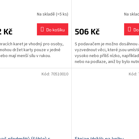
Na skladě
(>5 ks)
Na skla
 Kč
506 Kč
Do košíku
Do
hracích karet je vhodný pro osoby,
S podavačem je možno dosáhnou 
mohou držet karty pouze v jedné
vyzvednout věci, které jsou umístě
nebo mají menší sílu v rukou.
vysoko nebo příliš nízko, například
nebo na podlaze, aniž by bylo nut
ohýbat nebo...
Kód:
70510010
Kód:
ač předmětů (šáhlo) s
Stojan/držák na knihu