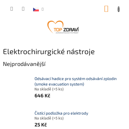
Přejít
NÁKUP
na
obsah
KOŠÍK
Elektrochirurgické nástroje
Nejprodávanější
Odsávací hadice pro systém odsávání zplodin
(smoke evacuation system)
Na skladě
(>5 ks)
646 Kč
Čistící podložka pro elektrody
Na skladě
(>5 ks)
25 Kč