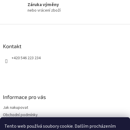
y
Záruka výměny
v
nebo vrácení zboží
ý
p
i
Z
s
á
u
p
a
Kontakt
t
+420 546 223 234
í
Informace pro vás
Jak nakupovat
Obchodní podmínky
Podmínky ochrany osobních údajů
Tento web používá soubory cookie. Dalším procházením
Kontakty