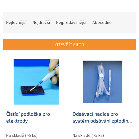
Ř
a
Nejlevnější
Nejdražší
Nejprodávanější
Abecedně
z
e
n
OTEVŘÍT FILTR
í
p
V
r
ý
o
p
d
i
u
s
k
p
t
r
ů
o
d
Čistící podložka pro
Odsávací hadice pro
u
elektrody
systém odsávání zplodin
k
(smoke evacuation
t
system)
Na skladě
(>5 ks)
Na skladě
(>5 ks)