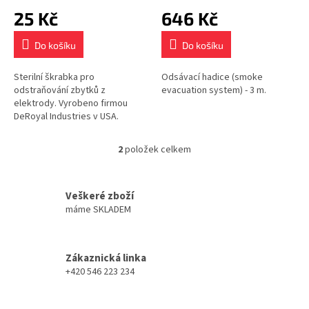
ů
25 Kč
646 Kč
Do košíku
Do košíku
Sterilní škrabka pro
Odsávací hadice (smoke
odstraňování zbytků z
evacuation system) - 3 m.
elektrody. Vyrobeno firmou
DeRoyal Industries v USA.
2
položek celkem
O
v
l
á
Veškeré zboží
d
máme SKLADEM
a
c
í
Zákaznická linka
p
+420 546 223 234
r
v
k