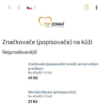
Přejít
NÁKUP
na
obsah
KOŠÍK
Značkovače (popisovače) na kůži
Nejprodávanější
Značkovače (popisovače) na kůži, jemný s bílým
pravítkem
Na skladě
(>5 ks)
41 Kč
Mini Skin Marker (předoperační)
Na skladě
(>5 ks)
21 Kč