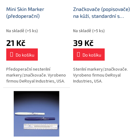
o
d
Mini Skin Marker
Značkovače (popisovače)
u
(předoperační)
na kůži, standardní s
k
modrým pravítkem
t
Na skladě
(>5 ks)
Na skladě
(>5 ks)
ů
21 Kč
39 Kč
Do košíku
Do košíku
Předoperační nesterilní
Sterilní markery/značkovače.
markery/značkovače. Vyrobeno
Vyrobeno firmou DeRoyal
firmou DeRoyal Industries, USA.
Industries, USA.