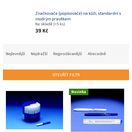
Značkovače (popisovače) na kůži, standardní s
modrým pravítkem
Na skladě
(>5 ks)
39 Kč
Ř
a
Nejlevnější
Nejdražší
Nejprodávanější
Abecedně
z
e
n
OTEVŘÍT FILTR
í
p
V
r
Novinka
ý
o
p
d
i
u
s
k
p
t
r
ů