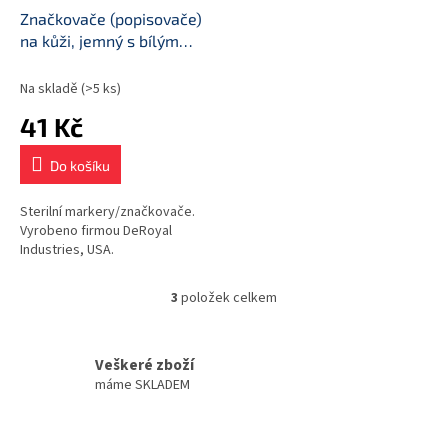
Značkovače (popisovače)
na kůži, jemný s bílým
pravítkem
Na skladě
(>5 ks)
41 Kč
Do košíku
Sterilní markery/značkovače.
Vyrobeno firmou DeRoyal
Industries, USA.
3
položek celkem
O
v
l
á
Veškeré zboží
d
máme SKLADEM
a
c
í