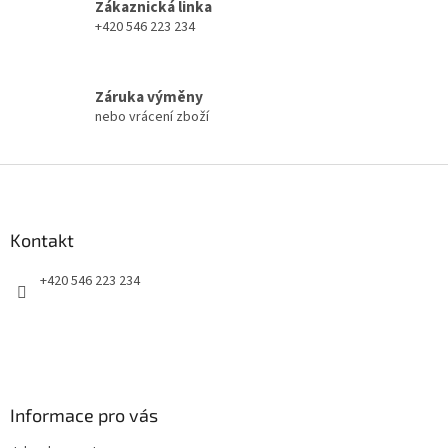
Zákaznická linka
p
+420 546 223 234
r
v
k
y
Záruka výměny
v
nebo vrácení zboží
ý
p
i
Z
s
á
u
p
a
Kontakt
t
+420 546 223 234
í
Informace pro vás