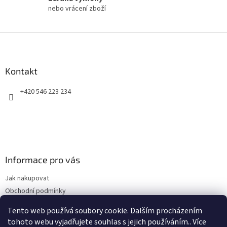
v
nebo vrácení zboží
ý
p
i
Z
s
á
u
p
a
Kontakt
t
+420 546 223 234
í
Informace pro vás
Jak nakupovat
Obchodní podmínky
Podmínky ochrany osobních údajů
Tento web používá soubory cookie. Dalším procházením
Kontakty
tohoto webu vyjadřujete souhlas s jejich používáním.. Více