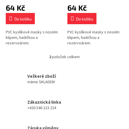
ů
64 Kč
64 Kč
Do košíku
Do košíku
PVC kyslíkové masky s nosním
PVC kyslíkové masky s nosním
klipem, hadičkou a
klipem, hadičkou a
rezervoárem.
rezervoárem.
2
položek celkem
O
v
l
á
Veškeré zboží
d
máme SKLADEM
a
c
í
Zákaznická linka
p
+420 546 223 234
r
v
k
y
Záruka výměny