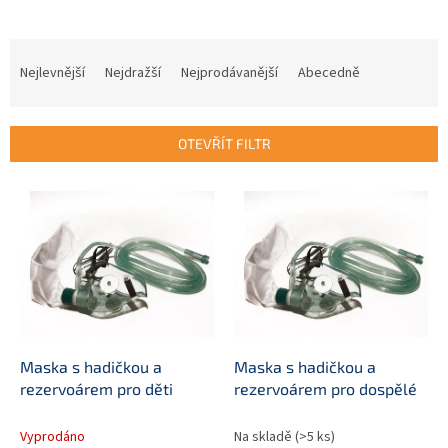
Ř
a
Nejlevnější
Nejdražší
Nejprodávanější
Abecedně
z
e
n
OTEVŘÍT FILTR
í
p
V
r
ý
o
p
d
i
u
s
k
p
t
r
ů
o
d
Maska s hadičkou a
Maska s hadičkou a
u
rezervoárem pro děti
rezervoárem pro dospělé
k
t
Vyprodáno
Na skladě
(>5 ks)