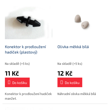
p
V
r
ý
o
p
d
i
u
s
k
p
t
r
ů
o
d
Konektor k prodloužení
Olivka měkká bílá
u
hadiček (plastový)
k
t
Na skladě
(>5 ks)
Na skladě
(>5 ks)
ů
11 Kč
12 Kč
Do košíku
Do košíku
Konektor k prodloužení hadiček
Náhradní olivka měkká bílá
manžet.