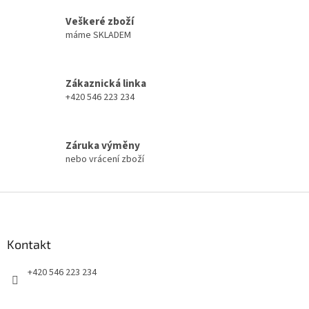
v
a
á
Veškeré zboží
c
n
í
máme SKLADEM
í
p
r
v
Zákaznická linka
k
+420 546 223 234
y
v
ý
p
Záruka výměny
i
nebo vrácení zboží
s
u
Z
á
p
a
Kontakt
t
+420 546 223 234
í