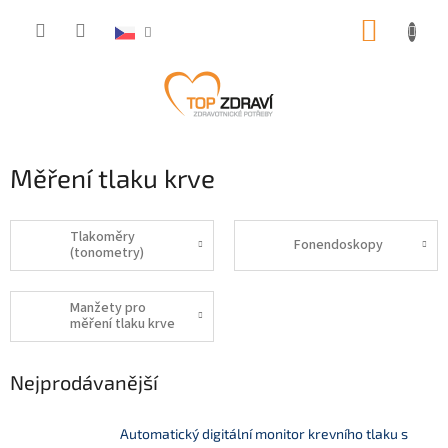
Přejít
NÁKUP
na
obsah
KOŠÍK
Měření tlaku krve
Tlakoměry
Fonendoskopy
(tonometry)
Manžety pro
měření tlaku krve
Nejprodávanější
Automatický digitální monitor krevního tlaku s