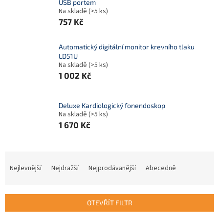
USB portem
Na skladě
(>5 ks)
757 Kč
Automatický digitální monitor krevního tlaku
LD51U
Na skladě
(>5 ks)
1 002 Kč
Deluxe Kardiologický fonendoskop
Na skladě
(>5 ks)
1 670 Kč
Ř
a
Nejlevnější
Nejdražší
Nejprodávanější
Abecedně
z
e
n
OTEVŘÍT FILTR
í