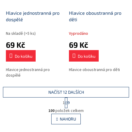
Hlavice jednostranná pro
Hlavice oboustranná pro
dospělé
děti
Na skladě
(>5 ks)
Vyprodáno
69 Kč
69 Kč
Do košíku
Do košíku
Hlavice jednostranná pro
Hlavice oboustranná pro děti
dospělé
NAČÍST 12 DALŠÍCH
S
1
9
t
O
r
100
položek celkem
v
á
l
NAHORU
n
á
k
d
o