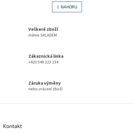
v
á
l
NAHORU
n
á
k
d
o
v
a
á
Veškeré zboží
c
n
í
máme SKLADEM
í
p
r
v
Zákaznická linka
k
+420 546 223 234
y
v
ý
p
Záruka výměny
i
nebo vrácení zboží
s
u
Z
á
p
a
Kontakt
t