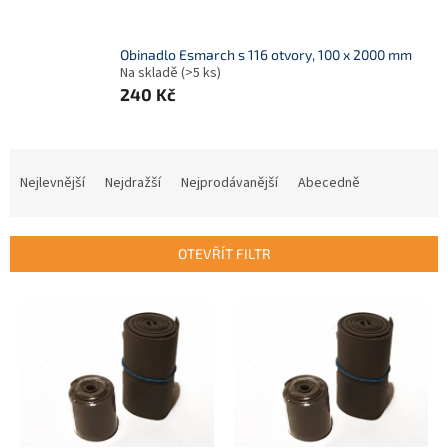
Obinadlo Esmarch s 116 otvory, 100 x 2000 mm
Na skladě
(>5 ks)
240 Kč
Ř
a
Nejlevnější
Nejdražší
Nejprodávanější
Abecedně
z
e
n
OTEVŘÍT FILTR
í
p
V
r
ý
o
p
d
i
u
s
k
p
t
r
ů