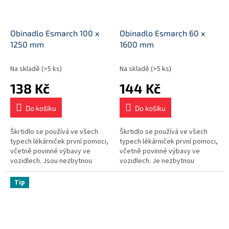
Obinadlo Esmarch 100 x
Obinadlo Esmarch 60 x
1250 mm
1600 mm
Na skladě
(>5 ks)
Na skladě
(>5 ks)
138 Kč
144 Kč
Do košíku
Do košíku
Škrtidlo se používá ve všech
Škrtidlo se používá ve všech
typech lékárniček první pomoci,
typech lékárniček první pomoci,
včetně povinné výbavy ve
včetně povinné výbavy ve
vozidlech. Jsou nezbytnou
vozidlech. Je nezbytnou
součástí vybavení
součástí vybavení
zdravotnických zařízení.
zdravotnických zařízení.
Tip