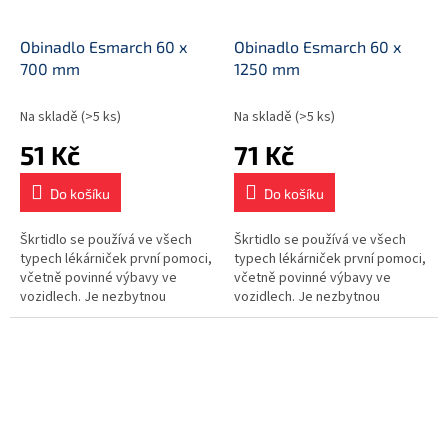
Obinadlo Esmarch 60 x
Obinadlo Esmarch 60 x
700 mm
1250 mm
Na skladě
(>5 ks)
Na skladě
(>5 ks)
51 Kč
71 Kč
Do košíku
Do košíku
Škrtidlo se používá ve všech
Škrtidlo se používá ve všech
typech lékárniček první pomoci,
typech lékárniček první pomoci,
včetně povinné výbavy ve
včetně povinné výbavy ve
vozidlech. Je nezbytnou
vozidlech. Je nezbytnou
součástí vybavení
součástí vybavení
zdravotnických zařízení.
zdravotnických zařízení.