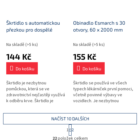
Škrtidlo s automatickou
Obinadlo Esmarch s 30
přezkou pro dospělé
otvory, 60 x 2000 mm
Na skladě
(>5 ks)
Na skladě
(>5 ks)
144 Kč
155 Kč
Do košíku
Do košíku
Škrtidlo je nezbytnou
Škrtidlo se používá ve všech
pomůckou, která se ve
typech lékárniček první pomoci,
zdravotnictví nejčastěji využívá
včetně povinné výbavy ve
k odběru krve. Škrtidlo je
vozidlech. Je nezbytnou
určeno pro dospělé.
součástí vybavení
zdravotnických zařízení.
NAČÍST 10 DALŠÍCH
S
1
2
t
O
r
22
položek celkem