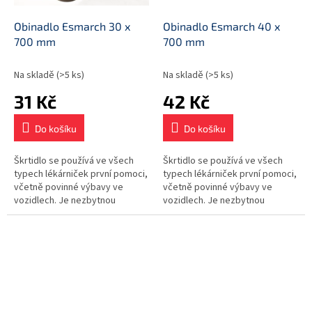
Obinadlo Esmarch 30 x
Obinadlo Esmarch 40 x
700 mm
700 mm
Na skladě
(>5 ks)
Na skladě
(>5 ks)
31 Kč
42 Kč
Do košíku
Do košíku
Škrtidlo se používá ve všech
Škrtidlo se používá ve všech
typech lékárniček první pomoci,
typech lékárniček první pomoci,
včetně povinné výbavy ve
včetně povinné výbavy ve
vozidlech. Je nezbytnou
vozidlech. Je nezbytnou
součástí vybavení
součástí vybavení
zdravotnických zařízení.
zdravotnických zařízení.