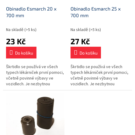
o
d
Obinadlo Esmarch 20 x
Obinadlo Esmarch 25 x
u
700 mm
700 mm
k
t
Na skladě
(>5 ks)
Na skladě
(>5 ks)
ů
23 Kč
27 Kč
Do košíku
Do košíku
Škrtidlo se používá ve všech
Škrtidlo se používá ve všech
typech lékárniček první pomoci,
typech lékárniček první pomoci,
včetně povinné výbavy ve
včetně povinné výbavy ve
vozidlech. Je nezbytnou
vozidlech. Je nezbytnou
součástí vybavení
součástí vybavení
zdravotnických zařízení.
zdravotnických zařízení.