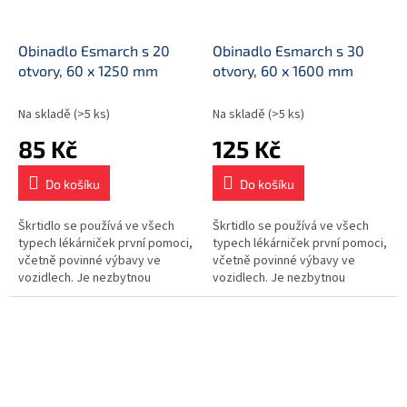
Obinadlo Esmarch s 20
Obinadlo Esmarch s 30
otvory, 60 x 1250 mm
otvory, 60 x 1600 mm
Na skladě
(>5 ks)
Na skladě
(>5 ks)
85 Kč
125 Kč
Do košíku
Do košíku
Škrtidlo se používá ve všech
Škrtidlo se používá ve všech
typech lékárniček první pomoci,
typech lékárniček první pomoci,
včetně povinné výbavy ve
včetně povinné výbavy ve
vozidlech. Je nezbytnou
vozidlech. Je nezbytnou
součástí vybavení
součástí vybavení
zdravotnických zařízení.
zdravotnických zařízení.