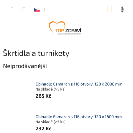
Přejít
NÁKUP
na
obsah
KOŠÍK
Škrtidla a turnikety
Nejprodávanější
Obinadlo Esmarch s 116 otvory, 120 x 2000 mm
Na skladě
(>5 ks)
265 Kč
Obinadlo Esmarch s 116 otvory, 120 x 1600 mm
Na skladě
(>5 ks)
232 Kč