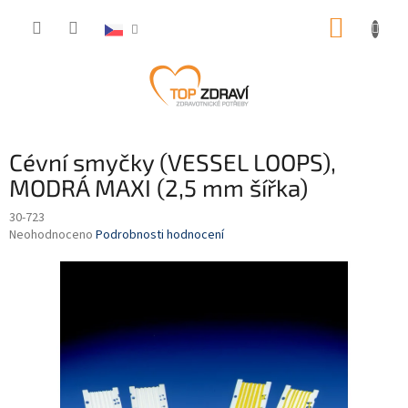
Přejít
NÁKUP
na
obsah
KOŠÍK
Cévní smyčky (VESSEL LOOPS),
MODRÁ MAXI (2,5 mm šířka)
30-723
Průměrné
Neohodnoceno
Podrobnosti hodnocení
hodnocení
produktu
je
0,0
z
5
hvězdiček.