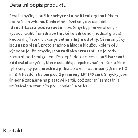
Detailní popis produktu
Cévní smyčky slouží k
zachycení a odlišen
í orgánů během
operačních výkonů. Konkrétně cévní smyčky usnadní
identifikaci a podvazování
cév. Smyčky jsou vyrobeny z
vysoce kvalitního
zdravotnického silikonu
(medical grade).
Neobsahují latex. Silikon je
velmi silný a odolný
. Cévní smyčky
jsou
neporézní,
proto snadno a hladce kloužou kolem cév.
Výhodou je, že smyčky jsou
radiokontrastní,
lze je tedy
zobrazit pod rentgenem. Pro lepší detekci cév slouží
barevné
kódování
smyček, které usnadňuje jejich označení. Konkrétně
tyto smyčky jsou
modré
a jedná se o velikost
maxi
(2,5 mm/1,0
mm). V každém balení jsou
2 prameny
16“ (40 cm).
Smyčky jsou
úhledně zabalené na plastové kartě, což zabrání zamotání a
umístěné ve sterilním poli. V balení je
50 ks.
Z
á
p
a
Kontakt
t