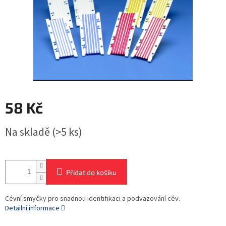
58 Kč
Měrná
Na skladě
(>5 ks)
cena:
Přidat do košíku
Cévní smyčky pro snadnou identifikaci a podvazování cév.
Detailní informace