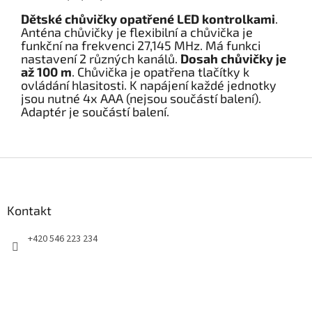
Dětské chůvičky opatřené LED kontrolkami
.
Anténa chůvičky je flexibilní a chůvička je
funkční na frekvenci 27,145 MHz. Má funkci
nastavení 2 různých kanálů.
Dosah chůvičky je
až 100 m
. Chůvička je opatřena tlačítky k
ovládání hlasitosti. K napájení každé jednotky
jsou nutné 4x AAA (nejsou součástí balení).
Adaptér je součástí balení.
Z
á
p
a
Kontakt
t
+420 546 223 234
í