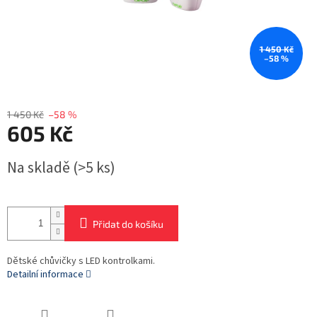
1 450 Kč
–58 %
1 450 Kč
–58 %
605 Kč
Měrná
Na skladě
(>5 ks)
cena:
Přidat do košíku
Dětské chůvičky s LED kontrolkami.
Detailní informace