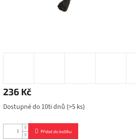
236 Kč
Měrná
Dostupné do 10ti dnů
(>5 ks)
cena:
Přidat do košíku