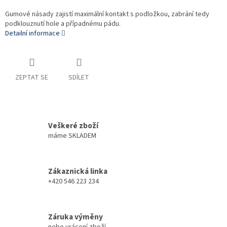
Gumové násady zajistí maximální kontakt s podložkou, zabrání tedy
podklouznutí hole a případnému pádu.
Detailní informace
ZEPTAT SE
SDÍLET
Veškeré zboží
máme SKLADEM
Zákaznická linka
+420 546 223 234
Záruka výměny
nebo vrácení zboží