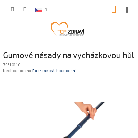
Přejít
NÁKUP
na
obsah
KOŠÍK
Gumové násady na vycházkovou hůl
70510110
Průměrné
Neohodnoceno
Podrobnosti hodnocení
hodnocení
produktu
je
0,0
z
5
hvězdiček.