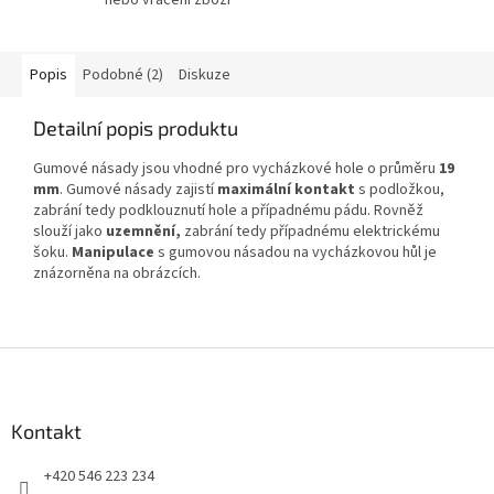
Popis
Podobné (2)
Diskuze
Detailní popis produktu
Gumové násady jsou vhodné pro vycházkové hole o průměru
19
mm
. Gumové násady zajistí
maximální kontakt
s podložkou,
zabrání tedy podklouznutí hole a případnému pádu. Rovněž
slouží jako
uzemnění,
zabrání tedy případnému elektrickému
šoku.
Manipulace
s gumovou násadou na vycházkovou hůl je
znázorněna na obrázcích.
Z
á
p
a
Kontakt
t
+420 546 223 234
í