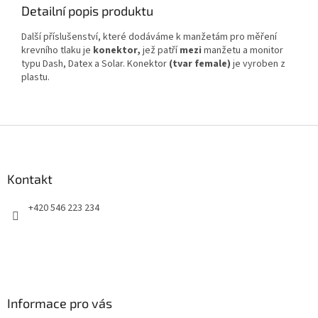
Detailní popis produktu
Další příslušenství, které dodáváme k manžetám pro měření
krevního tlaku je
konektor,
jež patří
mezi
manžetu a monitor
typu Dash, Datex a Solar. Konektor
(tvar female)
je vyroben z
plastu.
Z
á
p
a
Kontakt
t
+420 546 223 234
í
Informace pro vás