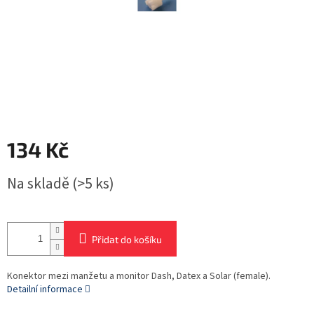
134 Kč
Měrná
Na skladě
(>5 ks)
cena:
Přidat do košíku
Konektor mezi manžetu a monitor Dash, Datex a Solar (female).
Detailní informace