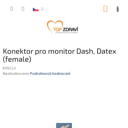
Přejít
NÁKUP
na
obsah
KOŠÍK
Konektor pro monitor Dash, Datex
(female)
KVSC13
Průměrné
Neohodnoceno
Podrobnosti hodnocení
hodnocení
produktu
je
0,0
z
5
hvězdiček.