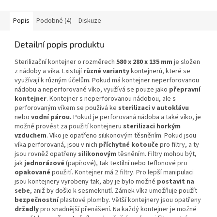
Popis
Podobné (4)
Diskuze
Detailní popis produktu
Sterilizační kontejner o rozměrech
580 x 280 x 135 mm
je složen
z nádoby a víka. Existují
různé varianty
kontejnerů, které se
využívají k různým účelům. Pokud má kontejner neperforovanou
nádobu a neperforované víko, využívá se pouze jako
přepravní
kontejner
. Kontejner s neperforovanou nádobou, ale s
perforovaným víkem se používá ke
sterilizaci v autoklávu
nebo
vodní párou.
Pokud je perforovaná nádoba a také víko, je
možné provést za použití kontejneru
sterilizaci horkým
vzduchem
. Víko je opatřeno silikonovým těsněním. Pokud jsou
víka perforovaná, jsou v nich
příchytné kotouče
pro filtry, a ty
jsou rovněž opatřeny
silikonovým
těsněním. Filtry mohou být,
jak
jednorázové
(papírové), tak textilní nebo teflonové pro
opakované
použití. Kontejner má 2 filtry. Pro lepší manipulaci
jsou kontejnery vyrobeny tak, aby je bylo možné
postavit na
sebe
, aniž by došlo k sesmeknutí. Zámek víka umožňuje použít
bezpečnostní
plastové plomby. Větší kontejnery jsou opatřeny
držadly
pro snadnější přenášení. Na každý kontejner je možné