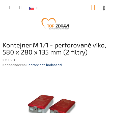
Přejít
NÁKUP
na
obsah
KOŠÍK
Kontejner M 1/1 - perforované víko,
580 x 280 x 135 mm (2 filtry)
87180-1F
Průměrné
Neohodnoceno
Podrobnosti hodnocení
hodnocení
produktu
je
0,0
z
5
hvězdiček.