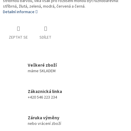
stříbrnou barvou, víka však pro rozlišení mohou být různobarevná:
stříbrná, žlutá, zelená, modrá, červená a černá.
Detailní informace
ZEPTAT SE
SDÍLET
Veškeré zboží
máme SKLADEM
Zákaznická linka
+420 546 223 234
Záruka výměny
nebo vrácení zboží