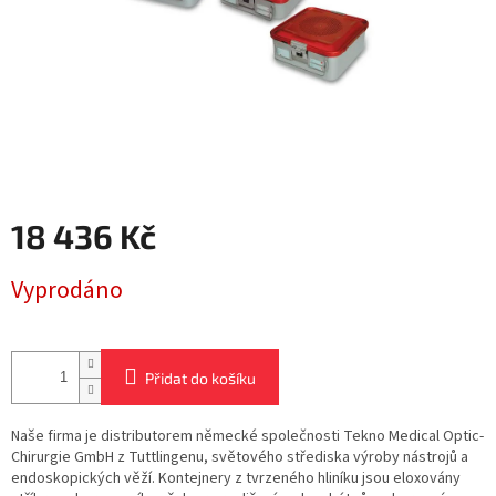
18 436 Kč
Měrná
Vyprodáno
cena:
Přidat do košíku
Naše firma je distributorem německé společnosti Tekno Medical Optic-
Chirurgie GmbH z Tuttlingenu, světového střediska výroby nástrojů a
endoskopických věží. Kontejnery z tvrzeného hliníku jsou eloxovány