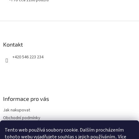
- Pro cca 1200 použití
Z
á
p
a
Kontakt
t
+420 546 223 234
í
Informace pro vás
Jak nakupovat
Obchodní podmínky
Podmínky ochrany osobních údajů
Tento web používá soubory cookie. Dalším procházením
Kontakty
tohoto webu vyjadřujete souhlas s jejich používáním.. Více