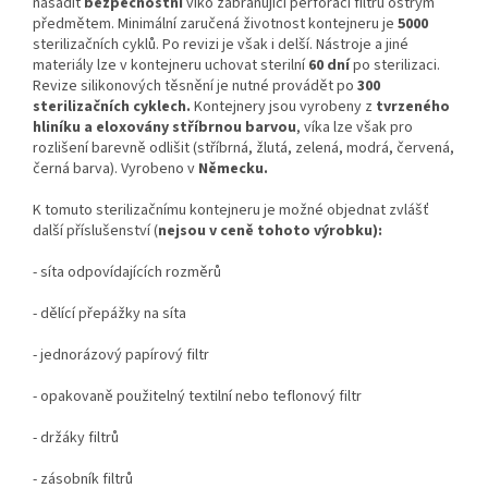
nasadit
bezpečnostní
víko zabraňující perforaci filtru ostrým
předmětem. Minimální zaručená životnost kontejneru je
5000
sterilizačních cyklů. Po revizi je však i delší. Nástroje a jiné
materiály lze v kontejneru uchovat sterilní
60 dní
po sterilizaci.
Revize silikonových těsnění je nutné provádět po
300
sterilizačních cyklech.
Kontejnery jsou vyrobeny z
tvrzeného
hliníku a eloxovány stříbrnou barvou
, víka lze však pro
rozlišení barevně odlišit (stříbrná, žlutá, zelená, modrá, červená,
černá barva). Vyrobeno v
Německu.
K tomuto sterilizačnímu kontejneru je možné objednat zvlášť
další příslušenství (
nejsou v ceně tohoto výrobku):
- síta odpovídajících rozměrů
- dělící přepážky na síta
- jednorázový papírový filtr
- opakovaně použitelný textilní nebo teflonový filtr
- držáky filtrů
- zásobník filtrů