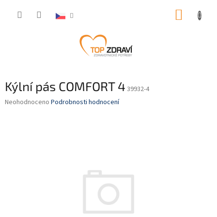
Přejít
NÁKUP
na
obsah
KOŠÍK
Kýlní pás COMFORT 4
39932-4
Průměrné
Neohodnoceno
Podrobnosti hodnocení
hodnocení
produktu
je
0,0
z
5
hvězdiček.