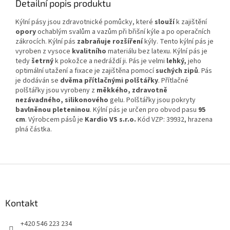
Detailní popis produktu
Kýlní pásy jsou zdravotnické pomůcky, které
slouží
k zajištění
opory
ochablým svalům a vazům při břišní kýle a po operačních
zákrocích. Kýlní pás
zabraňuje rozšíření
kýly. Tento kýlní pás je
vyroben z vysoce
kvalitního
materiálu bez latexu. Kýlní pás je
tedy
šetrný
k pokožce a nedráždí ji. Pás je velmi
lehký,
jeho
optimální utažení a fixace je zajištěna pomocí
suchých zipů
. Pás
je dodáván se
dvěma přítlačnými polštářky
. Přítlačné
polštářky jsou vyrobeny z
měkkého, zdravotně
nezávadného, silikonového
gelu. Polštářky jsou pokryty
bavlněnou pleteninou
. Kýlní pás je určen pro obvod pasu
95
cm
. Výrobcem pásů je
Kardio VS s.r.o.
Kód VZP: 39932, hrazena
plná částka.
Z
á
p
a
Kontakt
t
+420 546 223 234
í