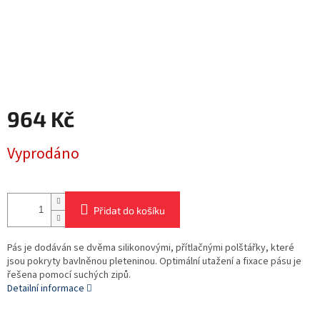
964 Kč
Měrná
Vyprodáno
cena:
Přidat do košíku
Pás je dodáván se dvěma silikonovými, přítlačnými polštářky, které
jsou pokryty bavlněnou pleteninou. Optimální utažení a fixace pásu je
řešena pomocí suchých zipů.
Detailní informace