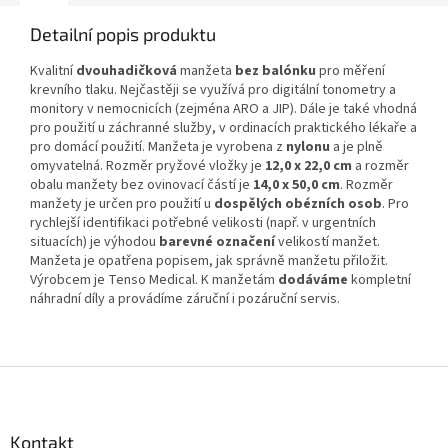
Detailní popis produktu
Kvalitní
dvouhadičková
manžeta
bez balónku
pro měření
krevního tlaku. Nejčastěji se využívá pro digitální tonometry a
monitory v nemocnicích (zejména ARO a JIP). Dále je také vhodná
pro použití u záchranné služby, v ordinacích praktického lékaře a
pro domácí použití. Manžeta je vyrobena z
nylonu
a je plně
omyvatelná. Rozměr pryžové vložky je
12,0 x 22,0 cm
a rozměr
obalu manžety bez ovinovací částí je
14,0 x 50,0 cm
. Rozměr
manžety je určen pro použití u
dospělých obézních osob
. Pro
rychlejší identifikaci potřebné velikosti (např. v urgentních
situacích) je výhodou
barevné označení
velikostí manžet.
Manžeta je opatřena popisem, jak správně manžetu přiložit.
Výrobcem je
Tenso Medical.
K manžetám
dodáváme
kompletní
náhradní díly a provádíme záruční i pozáruční servis.
Z
á
p
a
Kontakt