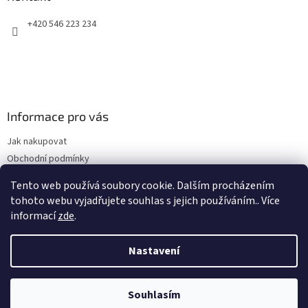
t
+420 546 223 234
í
Informace pro vás
Jak nakupovat
Obchodní podmínky
Podmínky ochrany osobních údajů
Tento web používá soubory cookie. Dalším procházením
Kontakty
tohoto webu vyjadřujete souhlas s jejich používáním.. Více
informací
zde
.
Nastavení
Vytvořil Shoptet
Souhlasím
Copyright 2026
Top-zdraví.cz
. Všechna práva vyhrazena.