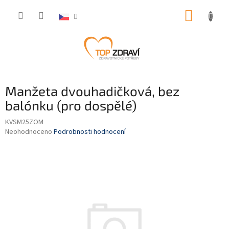
Přejít
NÁKUP
na
obsah
KOŠÍK
Manžeta dvouhadičková, bez
balónku (pro dospělé)
KVSM25ZOM
Průměrné
Neohodnoceno
Podrobnosti hodnocení
hodnocení
produktu
je
0,0
z
5
hvězdiček.