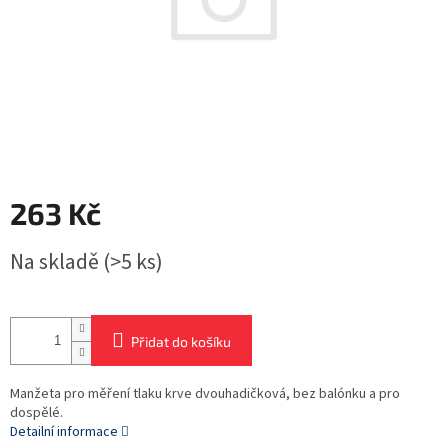
263 Kč
Měrná
Na skladě
(>5 ks)
cena:
Přidat do košíku
Manžeta pro měření tlaku krve dvouhadičková, bez balónku a pro
dospělé.
Detailní informace