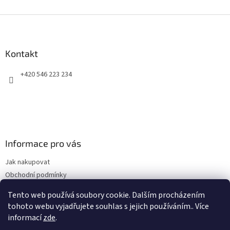
Z
á
p
a
Kontakt
t
+420 546 223 234
í
Informace pro vás
Jak nakupovat
Obchodní podmínky
Podmínky ochrany osobních údajů
Tento web používá soubory cookie. Dalším procházením
Kontakty
tohoto webu vyjadřujete souhlas s jejich používáním.. Více
informací
zde
.