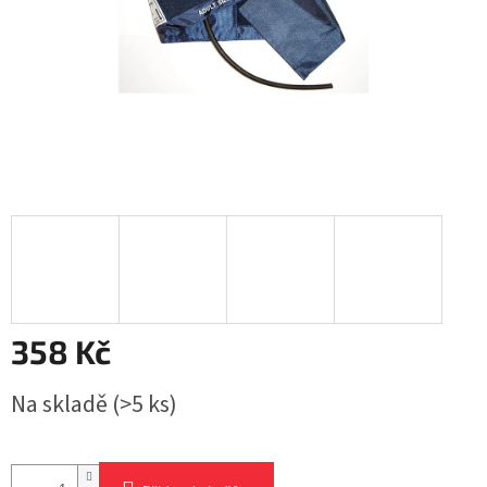
358 Kč
Měrná
Na skladě
(>5 ks)
cena: