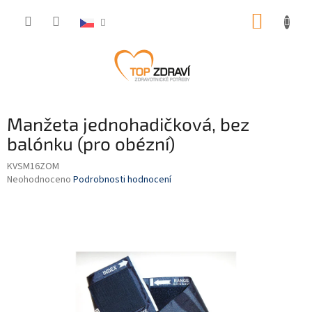
Přejít
NÁKUP
na
obsah
KOŠÍK
Manžeta jednohadičková, bez
balónku (pro obézní)
KVSM16ZOM
Průměrné
Neohodnoceno
Podrobnosti hodnocení
hodnocení
produktu
je
0,0
z
5
hvězdiček.