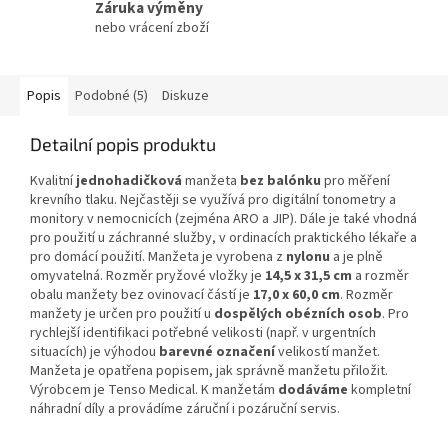
Záruka výměny
nebo vrácení zboží
Popis
Podobné (5)
Diskuze
Detailní popis produktu
Kvalitní
jednohadičková
manžeta
bez balónku
pro měření
krevního tlaku. Nejčastěji se využívá pro digitální tonometry a
monitory v nemocnicích (zejména ARO a JIP). Dále je také vhodná
pro použití u záchranné služby, v ordinacích praktického lékaře a
pro domácí použití. Manžeta je vyrobena z
nylonu
a je plně
omyvatelná. Rozměr pryžové vložky je
14,5 x 31,5 cm
a rozměr
obalu manžety bez ovinovací částí je
17,0 x 60,0 cm
. Rozměr
manžety je určen pro použití u
dospělých obézních osob
. Pro
rychlejší identifikaci potřebné velikosti (např. v urgentních
situacích) je výhodou
barevné označení
velikostí manžet.
Manžeta je opatřena popisem, jak správně manžetu přiložit.
Výrobcem je
Tenso Medical.
K manžetám
dodáváme
kompletní
náhradní díly a provádíme záruční i pozáruční servis.