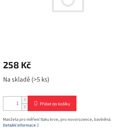
258 Kč
Měrná
Na skladě
(>5 ks)
cena:
Přidat do košíku
Manžeta pro měření tlaku krve, pro novorozence, bavlněná.
Detailní informace