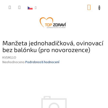
Přejít
NÁKUP
na
obsah
KOŠÍK
Manžeta jednohadičková, ovinovací
bez balónku (pro novorozence)
KVSM11O
Průměrné
Neohodnoceno
Podrobnosti hodnocení
hodnocení
produktu
je
0,0
z
5
hvězdiček.