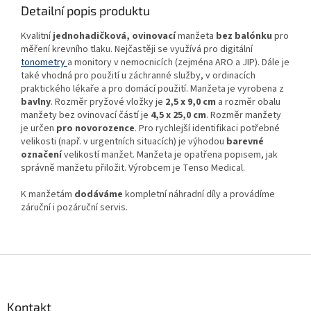
Detailní popis produktu
Kvalitní
jednohadičková, ovinovací
manžeta
bez balónku
pro
měření krevního tlaku. Nejčastěji se využívá pro digitální
tonometry
a monitory v nemocnicích (zejména ARO a JIP). Dále je
také vhodná pro použití u záchranné služby, v ordinacích
praktického lékaře a pro domácí použití. Manžeta je vyrobena z
bavlny
. Rozměr pryžové vložky je
2,5 x 9,0 cm
a rozměr obalu
manžety bez ovinovací částí je
4,5 x 25,0 cm
. Rozměr manžety
je určen
pro novorozence
. Pro rychlejší identifikaci potřebné
velikosti (např. v urgentních situacích) je výhodou
barevné
označení
velikostí manžet. Manžeta je opatřena popisem, jak
správně manžetu přiložit. Výrobcem je
Tenso Medical.
K manžetám
dodáváme
kompletní náhradní díly a provádíme
záruční i pozáruční servis.
Z
á
p
a
Kontakt