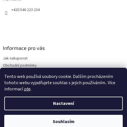
t
+420 546 223 234
í
Informace pro vás
Jak nakupovat
Obchodní podmínky
Podmínky ochrany osobních údajů
Tento web používá soubory cookie. Dalším procházením
Kontakty
tohoto webu vyjadřujete souhlas s jejich používáním.. Více
informací
zde
.
Nastavení
Vytvořil Shoptet
Souhlasím
Copyright 2026
Top-zdraví.cz
. Všechna práva vyhrazena.