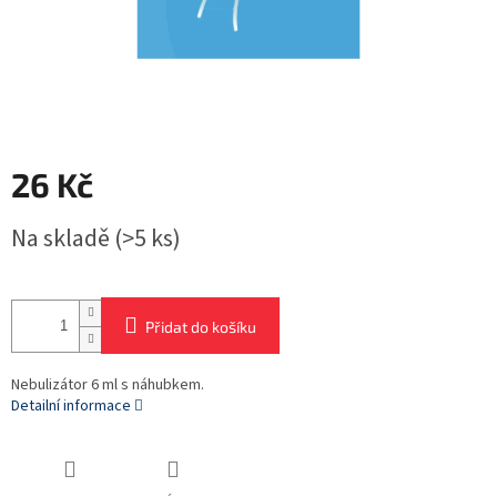
26 Kč
Měrná
Na skladě
(>5 ks)
cena:
Přidat do košíku
Nebulizátor 6 ml s náhubkem.
Detailní informace