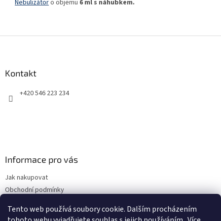
Nebulizátor
o objemu
6 ml s náhubkem.
Z
á
p
a
Kontakt
t
+420 546 223 234
í
Informace pro vás
Jak nakupovat
Obchodní podmínky
Podmínky ochrany osobních údajů
Tento web používá soubory cookie. Dalším procházením
Kontakty
tohoto webu vyjadřujete souhlas s jejich používáním.. Více