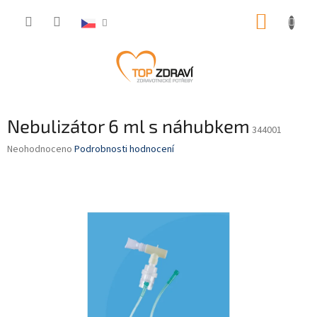
Přejít
NÁKUP
na
obsah
KOŠÍK
Nebulizátor 6 ml s náhubkem
344001
Průměrné
Neohodnoceno
Podrobnosti hodnocení
hodnocení
produktu
je
0,0
z
5
hvězdiček.