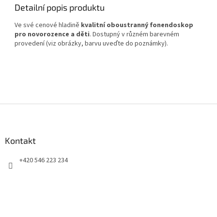
Detailní popis produktu
Ve své cenové hladině
kvalitní oboustranný fonendoskop
pro novorozence a děti
. Dostupný v různém barevném
provedení (viz obrázky, barvu uveďte do poznámky).
Z
á
p
a
Kontakt
t
+420 546 223 234
í