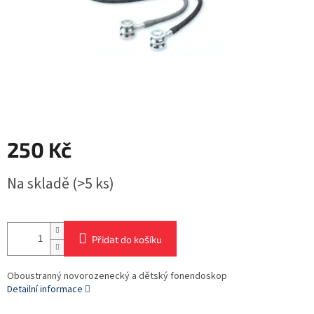
250 Kč
Měrná
Na skladě
(>5 ks)
cena:
Přidat do košíku
Oboustranný novorozenecký a dětský fonendoskop
Detailní informace