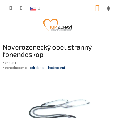
Přejít
NÁKUP
na
obsah
KOŠÍK
Novorozenecký oboustranný
fonendoskop
KVS30R1
Průměrné
Neohodnoceno
Podrobnosti hodnocení
hodnocení
produktu
je
0,0
z
5
hvězdiček.