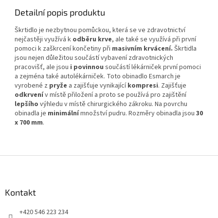
Detailní popis produktu
Škrtidlo je nezbytnou pomůckou, která se ve zdravotnictví
nejčastěji využívá k
odběru krve
, ale také se využívá při první
pomoci k zaškrcení končetiny při
masivním krvácení.
Škrtidla
jsou nejen důležitou součástí vybavení zdravotnických
pracovišť, ale jsou
i povinnou
součástí lékárniček první pomoci
a zejména také autolékárniček. Toto obinadlo Esmarch je
vyrobené z
pryže
a zajišťuje vynikající
kompresi
. Zajišťuje
odkrvení
v místě přiložení a proto se používá pro zajištění
lepšího
výhledu v místě chirurgického zákroku. Na povrchu
obinadla je
minimální
množství pudru. Rozměry obinadla jsou
30
x 700 mm
.
Z
á
p
a
Kontakt
t
+420 546 223 234
í