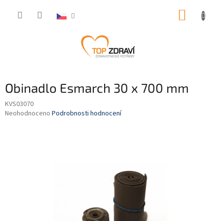
Přejít
NÁKUP
na
obsah
KOŠÍK
Obinadlo Esmarch 30 x 700 mm
KVS03070
Průměrné
Neohodnoceno
Podrobnosti hodnocení
hodnocení
produktu
je
0,0
z
5
hvězdiček.