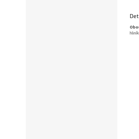
Det
Obou
hlin