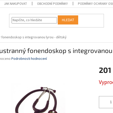
JAK NAKUPOVAT
OBCHODNÍ PODMÍNKY
PODMÍNKY OCHRANY OS
HLEDAT
 fonendoskop s integrovanou lyrou - dětský
ustranný fonendoskop s integrovanou 
né
noceno
Podrobnosti hodnocení
ní
201
u
Měrná
Vypro
cena:
ek.