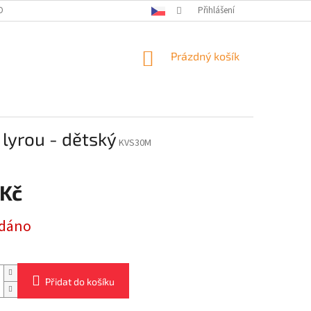
OBNÍCH ÚDAJŮ
KONTAKTY
Přihlášení
NÁKUPNÍ
Prázdný košík
KOŠÍK
lyrou - dětský
KVS30M
 Kč
dáno
Přidat do košíku