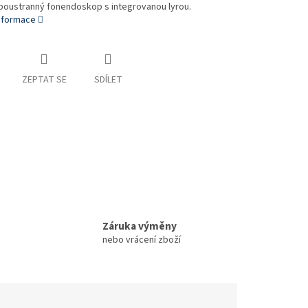
boustranný fonendoskop s integrovanou lyrou.
informace
ZEPTAT SE
SDÍLET
Záruka výměny
nebo vrácení zboží