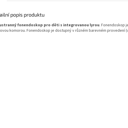
ailní popis produktu
stranný fonendoskop pro děti s integrovanou lyrou
. Fonendoskop je
íkovou komorou. Fonendoskop je dostup
ný v různém barevném provedení (v