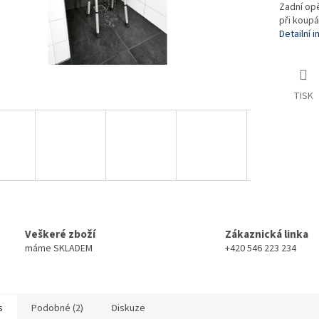
Zadní op
při koup
Detailní 
TISK
Veškeré zboží
Zákaznická linka
máme SKLADEM
+420 546 223 234
s
Podobné (2)
Diskuze