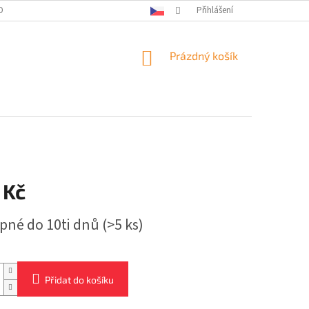
OBNÍCH ÚDAJŮ
KONTAKTY
Přihlášení
NÁKUPNÍ
Prázdný košík
KOŠÍK
 Kč
pné do 10ti dnů
(>5 ks)
Přidat do košíku