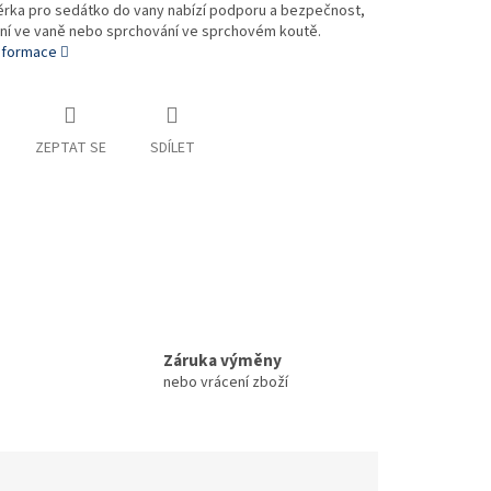
ěrka pro sedátko do vany nabízí podporu a bezpečnost,
ání ve vaně nebo sprchování ve sprchovém koutě.
informace
ZEPTAT SE
SDÍLET
Záruka výměny
nebo vrácení zboží