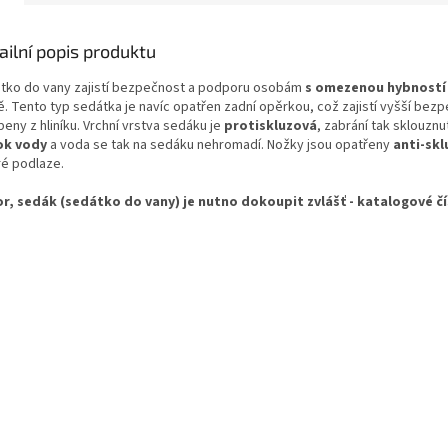
ailní popis produktu
tko do vany zajistí bezpečnost a podporu osobám
s omezenou hybností
ě. Tento typ sedátka je navíc opatřen zadní opěrkou, což zajistí vyšší bezp
eny z hliníku. Vrchní vrstva sedáku je
protiskluzová
, zabrání tak sklouzn
ok vody
a voda se tak na sedáku nehromadí. Nožky jsou opatřeny
anti-sk
é podlaze.
r, sedák (sedátko do vany) je nutno dokoupit zvlášť - katalogové čís