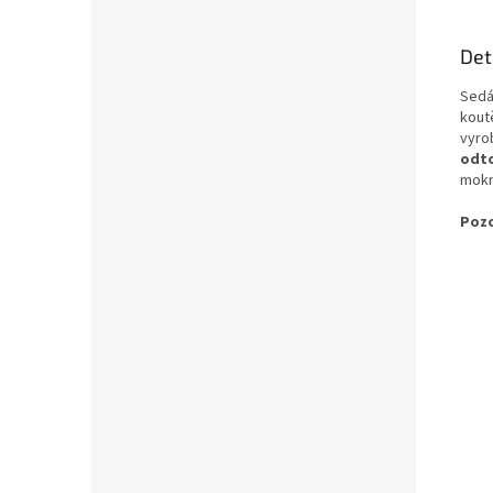
Det
Sedá
kout
vyrob
odt
mokr
Pozo