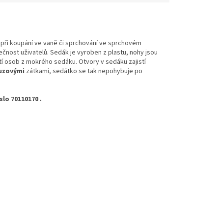
při koupání ve vaně či sprchování ve sprchovém
ečnost uživatelů. Sedák je vyroben z plastu, nohy jsou
utí osob z mokrého sedáku. Otvory v sedáku zajistí
luzovými
zátkami, sedátko se tak nepohybuje po
lo 70110170 .