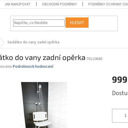
JAK NAKUPOVAT
OBCHODNÍ PODMÍNKY
PODMÍNKY OCHRANY OS
HLEDAT
Sedátko do vany zadní opěrka
tko do vany zadní opěrka
70110640
né
noceno
Podrobnosti hodnocení
ní
999
u
Měrná
Dostu
cena:
ek.