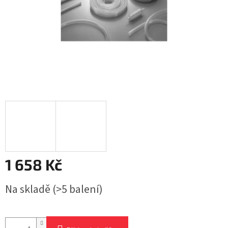
1 658 Kč
Měrná
Na skladě
(>5 balení)
cena: