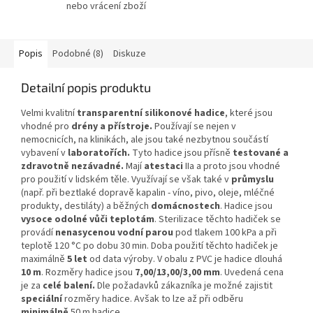
nebo vrácení zboží
Popis
Podobné (8)
Diskuze
Detailní popis produktu
Velmi kvalitní
transparentní silikonové hadice
, které jsou
vhodné pro
drény a přístroje.
Používají se nejen v
nemocnicích, na klinikách, ale jsou také nezbytnou součástí
vybavení v
laboratořích.
Tyto hadice jsou přísně
testované a
zdravotně nezávadné.
Mají
atestaci
IIa a proto jsou vhodné
pro použití v lidském těle. Využívají se však také v
průmyslu
(např. při beztlaké dopravě kapalin - víno, pivo, oleje, mléčné
produkty, destiláty) a běžných
domácnostech
. Hadice jsou
vysoce odolné vůči teplotám
. Sterilizace těchto hadiček se
provádí
nenasycenou vodní parou
pod tlakem 100 kPa a při
teplotě 120 °C po dobu 30 min. Doba použití těchto hadiček je
maximálně
5 let
od data výroby. V obalu z PVC je hadice dlouhá
10 m
. Rozměry hadice jsou
7,00/13,00/3,00 mm
. Uvedená cena
je za
celé balení.
Dle požadavků zákazníka je možné zajistit
speciální
rozměry hadice. Avšak to lze až při odběru
minimálně
50 m hadice.