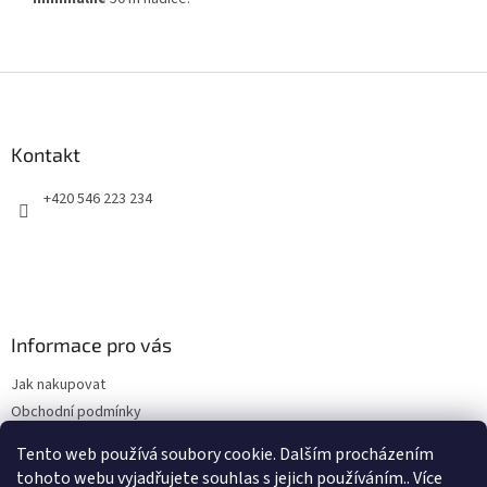
Z
á
p
a
Kontakt
t
+420 546 223 234
í
Informace pro vás
Jak nakupovat
Obchodní podmínky
Podmínky ochrany osobních údajů
Tento web používá soubory cookie. Dalším procházením
Kontakty
tohoto webu vyjadřujete souhlas s jejich používáním.. Více