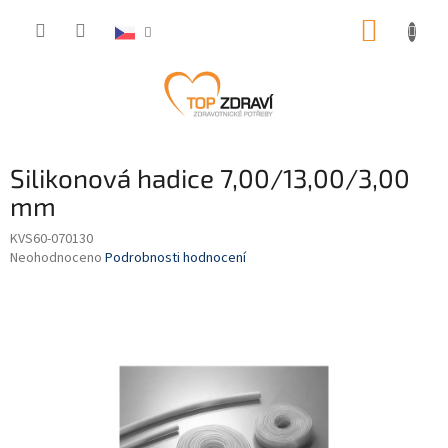
Přejít
NÁKUP
na
obsah
KOŠÍK
Silikonová hadice 7,00/13,00/3,00
mm
KVS60-070130
Průměrné
Neohodnoceno
Podrobnosti hodnocení
hodnocení
produktu
je
0,0
z
5
hvězdiček.