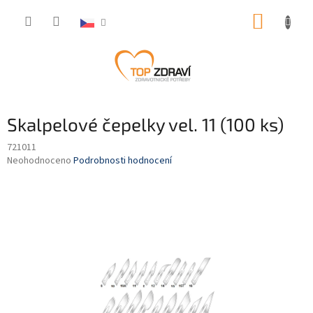
Přejít
NÁKUP
na
obsah
KOŠÍK
Skalpelové čepelky vel. 11 (100 ks)
721011
Průměrné
Neohodnoceno
Podrobnosti hodnocení
hodnocení
produktu
je
0,0
z
5
hvězdiček.