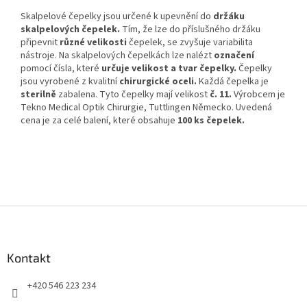
Skalpelové čepelky jsou určené k upevnění do
držáku
skalpelových čepelek.
Tím, že lze do příslušného držáku
připevnit
různé velikosti
čepelek, se zvyšuje variabilita
nástroje. Na skalpelových čepelkách lze nalézt
označení
pomocí čísla, které
určuje velikost a tvar čepelky.
Čepelky
jsou vyrobené z kvalitní
chirurgické oceli.
Každá čepelka je
sterilně
zabalena. Tyto čepelky mají velikost
č. 11.
Výrobcem je
Tekno Medical Optik Chirurgie, Tuttlingen Německo. Uvedená
cena je za celé balení, které obsahuje
100 ks čepelek.
Z
á
p
a
Kontakt
t
+420 546 223 234
í