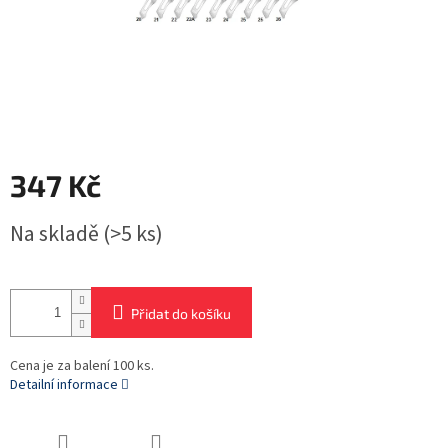
347 Kč
Měrná
Na skladě
(>5 ks)
cena:
Přidat do košíku
Cena je za balení 100 ks.
Detailní informace