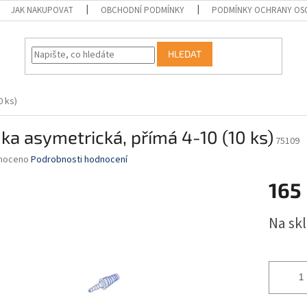
JAK NAKUPOVAT
OBCHODNÍ PODMÍNKY
PODMÍNKY OCHRANY OS
HLEDAT
0 ks)
ka asymetrická, přímá 4-10 (10 ks)
75109
né
noceno
Podrobnosti hodnocení
ní
165
u
Měrná
Na sk
cena:
ek.