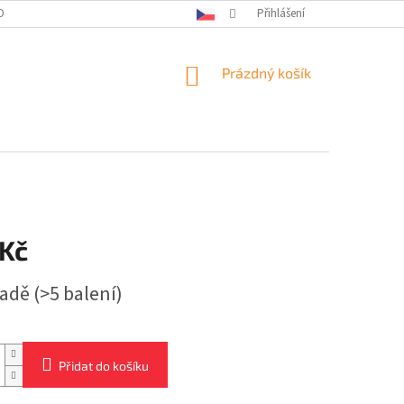
OBNÍCH ÚDAJŮ
KONTAKTY
Přihlášení
NÁKUPNÍ
Prázdný košík
KOŠÍK
 Kč
ladě
(>5 balení)
Přidat do košíku