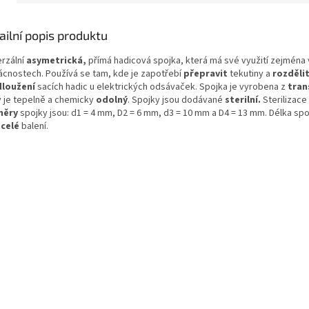
ailní popis produktu
erzální
asymetrická,
přímá hadicová spojka, která
má své využití zejména 
cnostech. Používá se tam, kde je zapotřebí
přepravit
tekutiny a
rozděli
dloužení
sacích hadic u elektrických odsávaček. Spojka je vyrobena z
tran
ý je tepelně a chemicky
odolný
. Spojky jsou dodávané
sterilní.
Sterilizace
měry
spojky jsou: d1 = 4 mm, D2 = 6 mm, d3 = 10 mm a D4 = 13 mm. Délka spo
a
celé
balení.