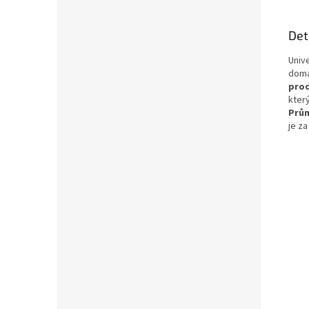
Det
Univ
domá
pro
kter
Prů
je z