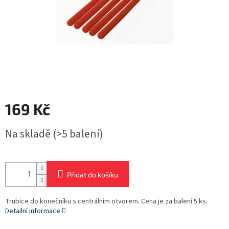
169 Kč
Měrná
Na skladě
(>5 balení)
cena:
Přidat do košíku
Trubice do konečníku s centrálním otvorem. Cena je za balení 5 ks.
Detailní informace