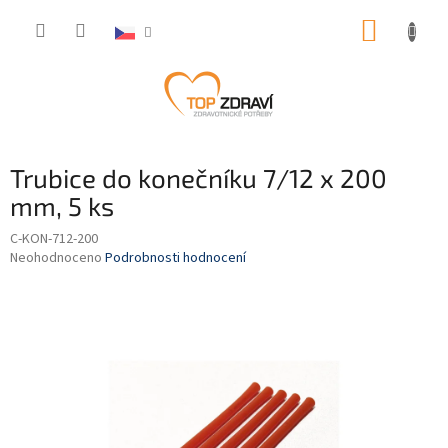
Přejít
NÁKUP
na
obsah
KOŠÍK
Trubice do konečníku 7/12 x 200
mm, 5 ks
C-KON-712-200
Průměrné
Neohodnoceno
Podrobnosti hodnocení
hodnocení
produktu
je
0,0
z
5
hvězdiček.