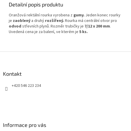
Detailní popis produktu
Oranžová rektální rourka
vyrobena z
gumy.
Jeden konec rourky
je
zaoblený
a druhý
rozšířený.
Rourka má centrální otvor pro
odvod
střevních plynů. Rozměr trubičky je
7/12 x 200 mm
.
Uvedená cena je za balení, ve kterém je
5 ks.
Z
á
p
a
Kontakt
t
+420 546 223 234
í
Informace pro vás