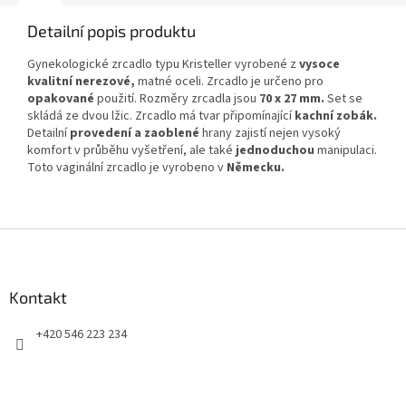
Detailní popis produktu
Gynekologické zrcadlo typu Kristeller vyrobené z
vysoce
kvalitní nerezové,
matné oceli. Zrcadlo je určeno pro
opakované
použití. Rozměry zrcadla jsou
70 x 27 mm.
Set se
skládá ze dvou lžic. Zrcadlo má tvar připomínající
kachní zobák.
Detailní
provedení a zaoblené
hrany zajistí nejen vysoký
komfort v průběhu vyšetření, ale také
jednoduchou
manipulaci.
Toto vaginální zrcadlo je vyrobeno v
Německu.
Z
á
p
a
Kontakt
t
+420 546 223 234
í