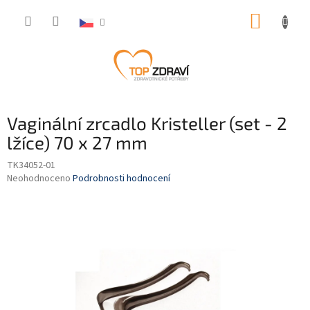
Přejít
NÁKUP
na
obsah
KOŠÍK
Vaginální zrcadlo Kristeller (set - 2
lžíce) 70 x 27 mm
TK34052-01
Průměrné
Neohodnoceno
Podrobnosti hodnocení
hodnocení
produktu
je
0,0
z
5
hvězdiček.