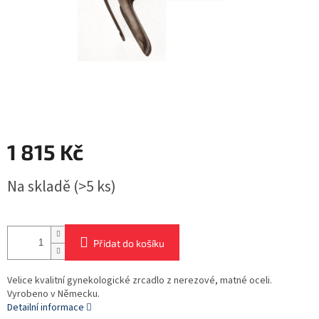
1 815 Kč
Měrná
Na skladě
(>5 ks)
cena:
Přidat do košíku
Velice kvalitní gynekologické zrcadlo z nerezové, matné oceli.
Vyrobeno v Německu.
Detailní informace