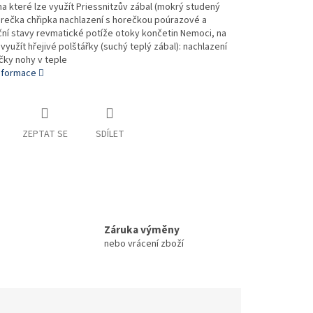
a které lze využít Priessnitzův zábal (mokrý studený
orečka chřipka nachlazení s horečkou poúrazové a
ní stavy revmatické potíže otoky končetin Nemoci, na
 využít hřejivé polštářky (suchý teplý zábal): nachlazení
čky nohy v teple
informace
ZEPTAT SE
SDÍLET
Záruka výměny
nebo vrácení zboží