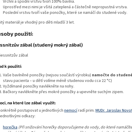
Vrchní a spodní vrstvu tvoří 100% bavlna.
Uprostřed mezi nimi je všitá zateplená a částečně nepropustná vrstva.
Poslední vrstvu tvoří vaše ponožky, které se namáčí do studené vody.
tý materiál je vhodný pro děti mladší 3 let.
soby použití:
essnitzův zábal (studený mokrý zábal)
d k použití:
Vaše bavlněné ponožky (nejsou součástí výrobku)
namočte do studené 
stavu pacienta – u dětí volíme méně studenou vodu cca 22 °C)
Vyždímané ponožky navlékněte na nohy.
Bačkory navlékněte přes mokré ponožky a upevněte suchým zipem.
ci, na které lze zábal využít:
konkrétně postupovat u jednotlivých
nemocí
radí prim.
MUDr. Jaroslav Novo
jednotlivými odkazy:
horečka
(Při snižování horečky doporučujeme do vody, do které namáčíte