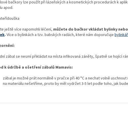
lové bačkory lze použít při lázeňských a kosmetických procedurách k apli
lu apod.
te ještě více napomohli léčení,
můžete do bačkor vkládat bylinky nebo 
nek
.
Více o bylinkách a tzv. babských radách, které nám doporučuje
bylinká
ornění:
dní zábal se nesmí přikládat na místa infikovaná záněty, špatně se hojící rá
d k údržbě a ošetření zábalů Mamavis:
zábal je možné prát normálně v pračce při 40 °C a nechat volně uschnout 
na materiálu nešetříme, proto by měl vydržet 3-5 let podle toho, jak bu