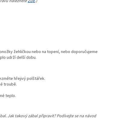
pravu naleznete
ZDE
.)
 ponožky žehličkou nebo na topení, nebo doporučujeme
eplo udrží delší dobu.
ezměte hřejivý polštářek.
né troubě.
né teplo.
bal. Jak takový zábal připravit? Podívejte se na návod