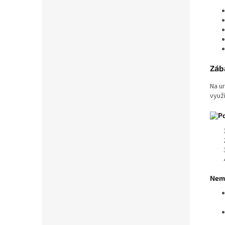
Zába
Na u
využ
Nemo