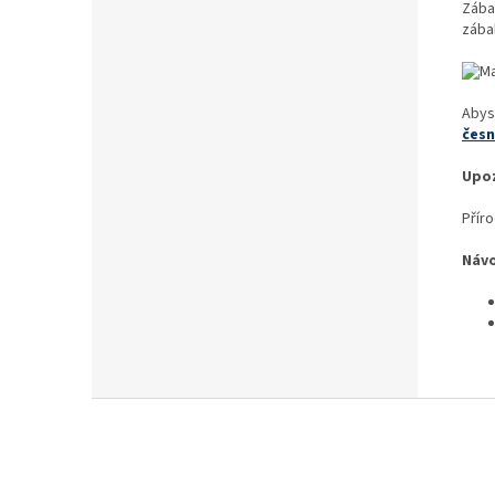
Zába
zába
Abys
čes
Upoz
Příro
Návo
Z
á
p
a