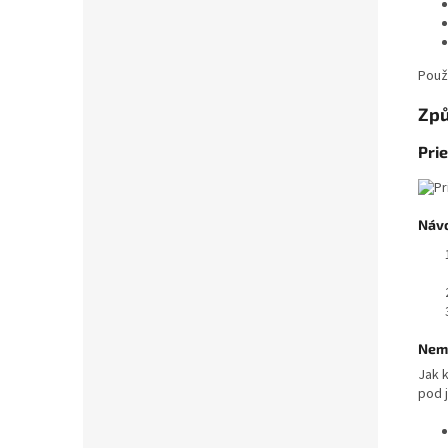
Použi
Způ
Pri
Návo
Nemo
Jak 
pod 