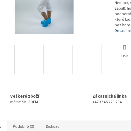
Nemoci, n
zábal): h
pooperač
které lze
bez hore
Detailní 
TISK
Veškeré zboží
Zákaznická linka
máme SKLADEM
+420 546 223 234
s
Podobné (3)
Diskuze