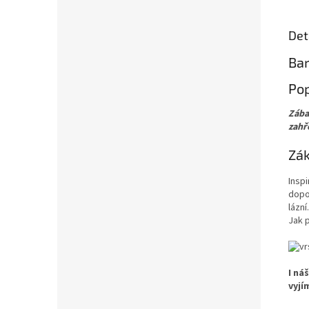
Det
Bar
Pop
Zába
zahř
Zák
Inspi
dopo
lázn
Jak 
I ná
vyjí