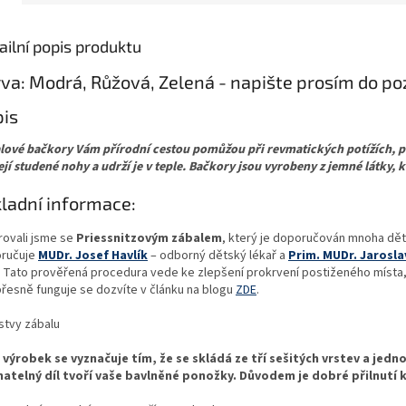
ailní popis produktu
va: Modrá, Růžová, Zelená - napište prosím do p
is
lové bačkory Vám přírodní cestou pomůžou při revmatických potížích, p
ejí studené nohy a udrží je v teple. Bačkory jsou vyrobeny z jemné látky, 
ladní informace:
rovali jsme se
Priessnitzovým zábalem
, který je doporučován mnoha dět
ručuje
MUDr. Josef Havlík
– odborný dětský lékař a
Prim. MUDr. Jarosl
í. Tato prověřená procedura vede ke zlepšení prokrvení postiženého místa, 
přesně funguje se dozvíte v článku na blogu
ZDE
.
š výrobek se vyznačuje tím, že se skládá ze tří sešitých vrstev a jed
matelný díl tvoří vaše bavlněné ponožky. Důvodem je dobré přilnutí 