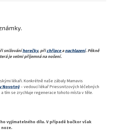
oznámky.
ři snižování
horečky
, při
chřipce
a
nachlazení
. Pěkně
která je velmi příjemná na nošení.
skými lékaři. Konkrétně naše zábaly Mamavis
av Novotný
– vedoucí lékař Priessnitzových léčebných
a tím se zrychluje regenerace tohoto místa v těle.
noho vyjímatelného dílu. V případě bačkor však
k noze.