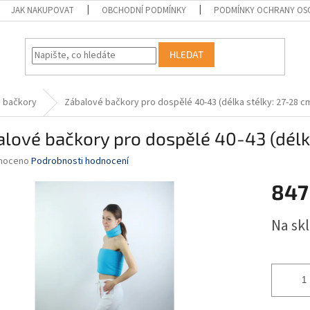
JAK NAKUPOVAT
OBCHODNÍ PODMÍNKY
PODMÍNKY OCHRANY OS
HLEDAT
 bačkory
Zábalové bačkory pro dospělé 40-43 (délka stélky: 27-28 c
lové bačkory pro dospělé 40-43 (délk
né
noceno
Podrobnosti hodnocení
ní
847
u
Měrná
Na sk
cena:
ek.