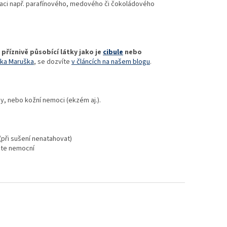
kaci např. parafínového, medového či čokoládového
příznivě působící látky jako je
cibule
nebo
řka Maruška
, se dozvíte
v článcích na našem blogu
.
ny, nebo kožní nemoci (ekzém aj.).
(při sušení nenatahovat)
dete nemocní