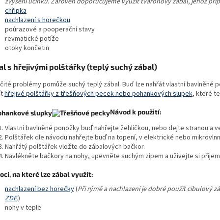
zvýšení účinku. Zároveň doporučujeme využít tvarohový zábal, jehož pří
chřipka
nachlazení s horečkou
poúrazové a pooperační stavy
revmatické potíže
otoky končetin
l s hřejivými polštářky (teplý suchý zábal)
rčité problémy pomůže suchý teplý zábal. Buď lze nahřát vlastní bavlněné
ít
hřejivé polštářky z třešňových pecek nebo pohankových slupek
, které t
Návod k použití:
Vlastní bavlněné ponožky buď nahřejte žehličkou, nebo dejte stranou a v
Polštářek dle návodu nahřejte buď na topení, v elektrické nebo mikrovln
Nahřátý polštářek vložte do zábalových bačkor.
Navlékněte bačkory na nohy, upevněte suchým zipem a užívejte si příjem
ci, na které lze zábal využít:
nachlazení bez horečky
(
Při rýmě a nachlazení je dobré použít cibulový zá
ZDE
.
)
nohy v teple