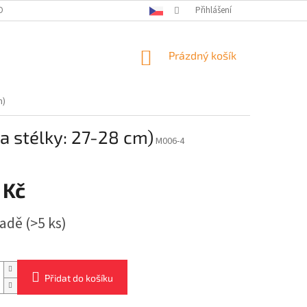
OBNÍCH ÚDAJŮ
KONTAKTY
Přihlášení
NÁKUPNÍ
Prázdný košík
KOŠÍK
m)
a stélky: 27-28 cm)
M006-4
 Kč
ladě
(>5 ks)
Přidat do košíku