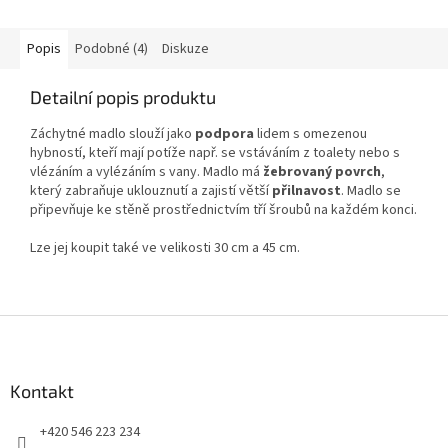
Popis
Podobné (4)
Diskuze
Detailní popis produktu
Záchytné madlo slouží jako
podpora
lidem s omezenou
hybností, kteří mají potíže např. se vstáváním z toalety nebo s
vlézáním a vylézáním s vany. Madlo má
žebrovaný povrch
,
který zabraňuje uklouznutí a zajistí větší
přilnavost
. Madlo se
připevňuje ke stěně prostřednictvím tří šroubů na každém konci.
Lze jej koupit také ve velikosti 30 cm a 45 cm.
Z
á
p
a
Kontakt
t
+420 546 223 234
í