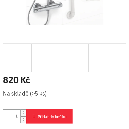
820 Kč
Měrná
Na skladě
(>5 ks)
cena:
Přidat do košíku