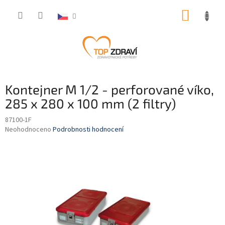
Přejít
NÁKUP
na
obsah
KOŠÍK
Kontejner M 1/2 - perforované víko,
285 x 280 x 100 mm (2 filtry)
87100-1F
Průměrné
Neohodnoceno
Podrobnosti hodnocení
hodnocení
produktu
je
0,0
z
5
hvězdiček.