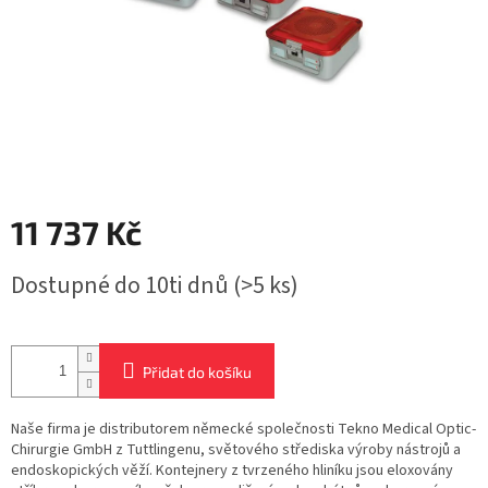
11 737 Kč
Měrná
Dostupné do 10ti dnů
(>5 ks)
cena:
Přidat do košíku
Naše firma je distributorem německé společnosti Tekno Medical Optic-
Chirurgie GmbH z Tuttlingenu, světového střediska výroby nástrojů a
endoskopických věží. Kontejnery z tvrzeného hliníku jsou eloxovány