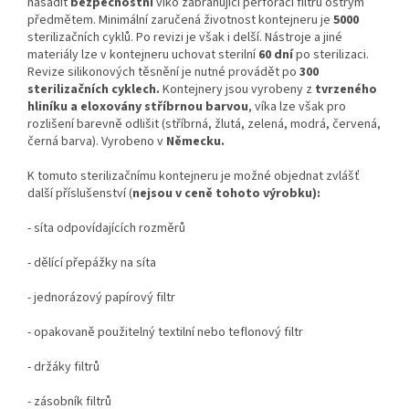
nasadit
bezpečnostní
víko zabraňující perforaci filtru ostrým
předmětem. Minimální zaručená životnost kontejneru je
5000
sterilizačních cyklů. Po revizi je však i delší. Nástroje a jiné
materiály lze v kontejneru uchovat sterilní
60 dní
po sterilizaci.
Revize silikonových těsnění je nutné provádět po
300
sterilizačních cyklech.
Kontejnery jsou vyrobeny z
tvrzeného
hliníku a eloxovány stříbrnou barvou
, víka lze však pro
rozlišení barevně odlišit (stříbrná, žlutá, zelená, modrá, červená,
černá barva). Vyrobeno v
Německu.
K tomuto sterilizačnímu kontejneru je možné objednat zvlášť
další příslušenství (
nejsou v ceně tohoto výrobku):
- síta odpovídajících rozměrů
- dělící přepážky na síta
- jednorázový papírový filtr
- opakovaně použitelný textilní nebo teflonový filtr
- držáky filtrů
- zásobník filtrů