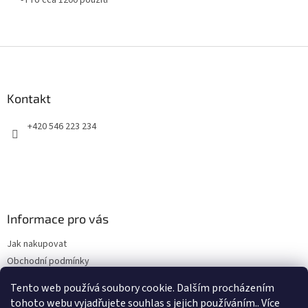
- Pro cca 1200 použití
Z
á
p
a
Kontakt
t
+420 546 223 234
í
Informace pro vás
Jak nakupovat
Obchodní podmínky
Podmínky ochrany osobních údajů
Tento web používá soubory cookie. Dalším procházením
Kontakty
tohoto webu vyjadřujete souhlas s jejich používáním.. Více