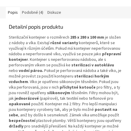
Popis
Podobné (4)
Diskuze
Detailní popis produktu
Sterilizační kontejner o rozměrech
285 x 280 x 100 mm
je složen
z nádoby a víka. Existují
různé varianty
kontejnerů, které se
využívají k různým účelům. Pokud má kontejner neperforovanou
nádobu a neperforované víko, využívá se pouze jako
přepravní
kontejner
. Kontejner s neperforovanou nádobou, ale s
perforovaným víkem se používá ke
sterilizaci v autoklávu
nebo
vodní párou.
Pokud je perforovaná nádoba a také víko, je
možné provést za použití kontejneru
sterilizaci horkým
vzduchem
. Víko je opatřeno silikonovým těsněním. Pokud jsou
víka perforovaná, jsou v nich
příchytné kotouče
pro filtry, a ty
jsou rovněž opatřeny
silikonovým
těsněním. Filtry mohou být,
jak
jednorázové
(papírové), tak textilní nebo teflonové pro
opakované
použití. Kontejner má 2 filtry. Pro lepší manipulaci
jsou kontejnery vyrobeny tak, aby je bylo možné
postavit na
sebe
, aniž by došlo k sesmeknutí. Zámek víka umožňuje použít
bezpečnostní
plastové plomby. Větší kontejnery jsou opatřeny
držadly
pro snadnější přenášení. Na každý kontejner je možné