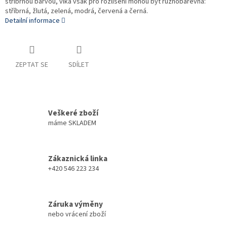
stříbrnou barvou, víka však pro rozlišení mohou být různobarevná:
stříbrná, žlutá, zelená, modrá, červená a černá.
Detailní informace
ZEPTAT SE
SDÍLET
Veškeré zboží
máme SKLADEM
Zákaznická linka
+420 546 223 234
Záruka výměny
nebo vrácení zboží