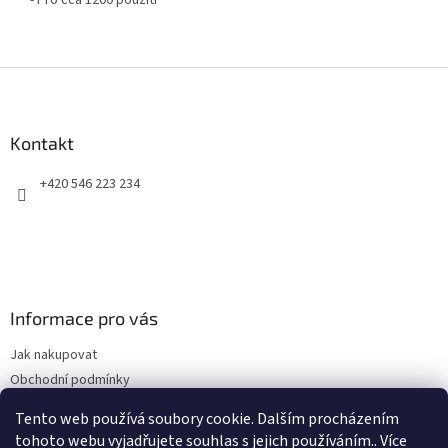
- Pro cca 1200 použití
Z
á
p
a
Kontakt
t
+420 546 223 234
í
Informace pro vás
Jak nakupovat
Obchodní podmínky
Podmínky ochrany osobních údajů
Tento web používá soubory cookie. Dalším procházením
Kontakty
tohoto webu vyjadřujete souhlas s jejich používáním.. Více