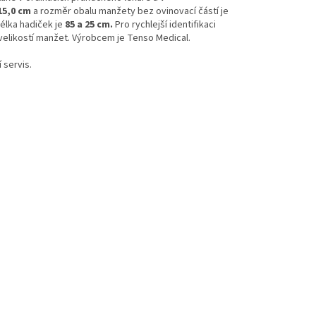
 15,0 cm
a rozměr obalu manžety bez ovinovací částí je
élka hadiček je
85 a 25 cm.
Pro rychlejší identifikaci
velikostí manžet. Výrobcem je
Tenso Medical.
 servis.