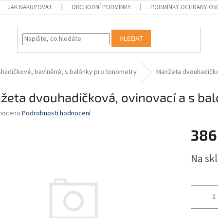
JAK NAKUPOVAT
OBCHODNÍ PODMÍNKY
PODMÍNKY OCHRANY OS
HLEDAT
-hadičkové, bavlněné, s balónky pro tonometry
Manžeta dvouhadičkov
eta dvouhadičková, ovinovací a s bal
né
noceno
Podrobnosti hodnocení
ní
386
u
Měrná
Na sk
cena:
ek.