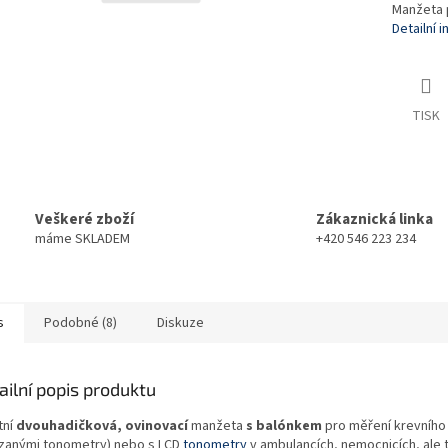
Manžeta p
Detailní 
TISK
Veškeré zboží
Zákaznická linka
máme SKLADEM
+420 546 223 234
s
Podobné (8)
Diskuze
ailní popis produktu
tní
dvouhadičková, ovinovací
manžeta
s balónkem
pro měření krevního t
zanými tonometry) nebo s LCD
tonometry
v ambulancích, nemocnicích, ale t