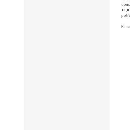
domá
10,0
potře
K m