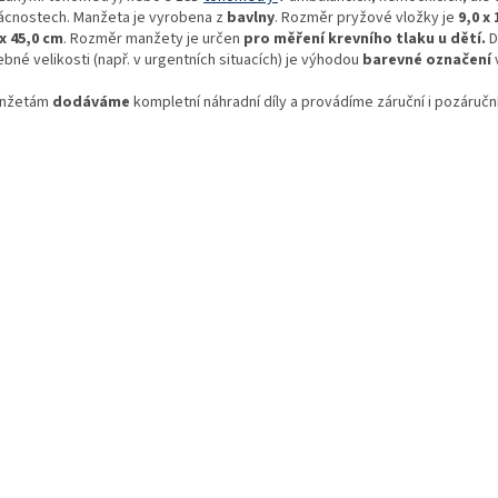
cnostech. Manžeta je vyrobena z
bavlny
. Rozměr pryžové vložky je
9,0 x
 x 45,0 cm
. Rozměr manžety je určen
pro měření krevního tlaku u dětí.
D
bné velikosti (např. v urgentních situacích) je výhodou
barevné označení
anžetám
dodáváme
kompletní náhradní díly a provádíme záruční i pozáruční