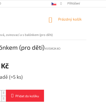
OBNÍCH ÚDAJŮ
KONTAKTY
Přihlášení
NÁKUPNÍ
Prázdný košík
KOŠÍK
á, ovinovací a s balónkem (pro děti)
ónkem (pro děti)
KVSM2K4O
 Kč
ladě
(>5 ks)
Přidat do košíku