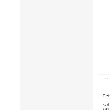
l
Popi
Det
Kvali
zaká