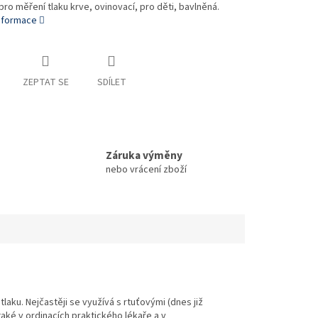
ro měření tlaku krve, ovinovací, pro děti, bavlněná.
informace
ZEPTAT SE
SDÍLET
Záruka výměny
nebo vrácení zboží
laku. Nejčastěji se využívá s rtuťovými (dnes již
aké v ordinacích praktického lékaře a v