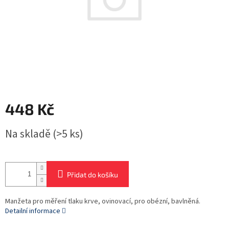
448 Kč
Měrná
Na skladě
(>5 ks)
cena:
Přidat do košíku
Manžeta pro měření tlaku krve, ovinovací, pro obézní, bavlněná.
Detailní informace