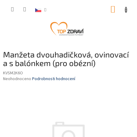
Přejít
NÁKUP
na
obsah
KOŠÍK
Manžeta dvouhadičková, ovinovací
a s balónkem (pro obézní)
KVSM2K6O
Průměrné
Neohodnoceno
Podrobnosti hodnocení
hodnocení
produktu
je
0,0
z
5
hvězdiček.