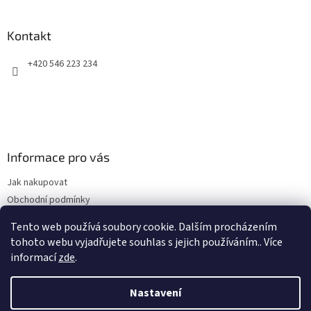
á
p
a
Kontakt
t
+420 546 223 234
í
Informace pro vás
Jak nakupovat
Obchodní podmínky
Podmínky ochrany osobních údajů
Tento web používá soubory cookie. Dalším procházením
Kontakty
tohoto webu vyjadřujete souhlas s jejich používáním.. Více
informací
zde
.
Nastavení
Vytvořil Shoptet