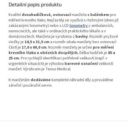
Detailní popis produktu
Kvalitní
dvouhadičková, ovinovací
manžeta
s balónkem
pro
měření krevního tlaku. Nejčastěji se využívá s rtuťovými (dnes již
zakázanými tonometry) nebo s LCD
tonometry
v ambulancích,
nemocnicích, ale také v ordinacích praktického lékaře a v
domácnostech. Manžeta je vyrobena z
bavlny
. Rozměr pryžové
vložky je
14,5 x 31,5 cm
a rozměr obalu manžety bez ovinovací
částí je
17,0 x 60,0 cm
. Rozměr manžety je určen
pro měření
krevního tlaku u obézních dospělých.
Délka hadiček je
85 a
25 cm.
Pro rychlejší identifikaci potřebné velikosti (např. v
urgentních situacích) je výhodou
barevné označení
velikostí
manžet. Výrobcem je
Tenso Medical.
K manžetám
dodáváme
kompletní náhradní díly a provádíme
záruční i pozáruční servis.
Z