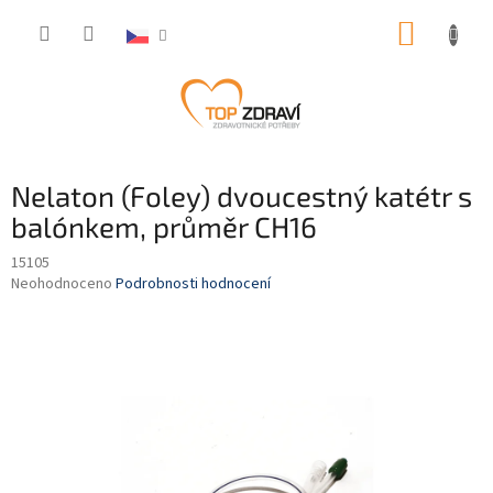
Přejít
NÁKUP
na
obsah
KOŠÍK
Nelaton (Foley) dvoucestný katétr s
balónkem, průměr CH16
15105
Průměrné
Neohodnoceno
Podrobnosti hodnocení
hodnocení
produktu
je
0,0
z
5
hvězdiček.