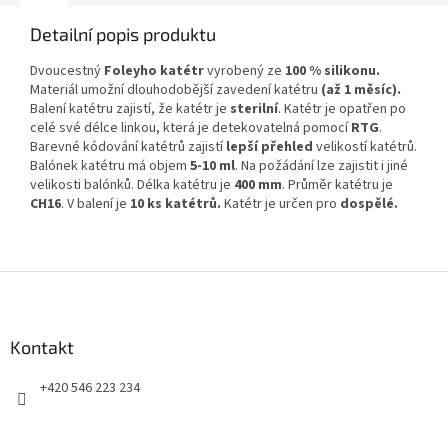
Detailní popis produktu
Dvoucestný
Foleyho katétr
vyrobený ze
100 % silikonu.
Materiál umožní dlouhodobější zavedení katétru
(až 1 měsíc).
Balení katétru zajistí, že katétr je
sterilní
. Katétr je opatřen po
celé své délce linkou, která je detekovatelná pomocí
RTG
.
Barevné kódování katétrů zajistí
lepší přehled
velikostí katétrů.
Balónek katétru má objem
5-10 ml
. Na požádání lze zajistit i jiné
velikosti balónků.
Délka katétru je
400 mm
.
Průměr katétru je
CH16
.
V balení je
10 ks katétrů.
Katétr je určen pro
dospělé.
Z
á
p
a
Kontakt
t
+420 546 223 234
í