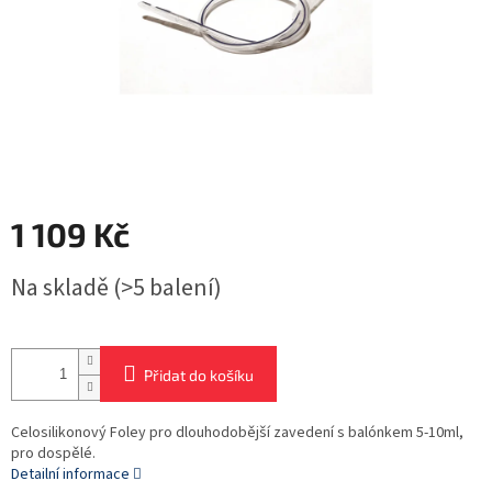
1 109 Kč
Měrná
Na skladě
(>5 balení)
cena:
Přidat do košíku
Celosilikonový Foley pro dlouhodobější zavedení s balónkem 5-10ml,
pro dospělé.
Detailní informace