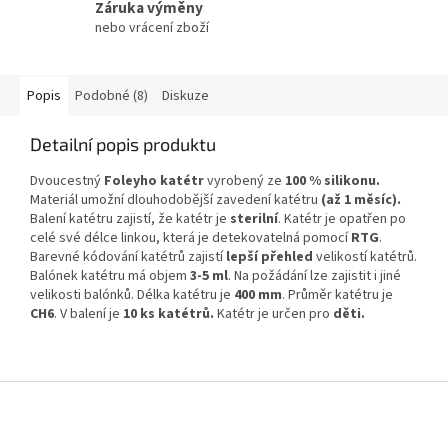
Záruka výměny
nebo vrácení zboží
Popis
Podobné (8)
Diskuze
Detailní popis produktu
Dvoucestný
Foleyho katétr
vyrobený ze
100 % silikonu.
Materiál umožní dlouhodobější zavedení katétru
(až 1 měsíc).
Balení katétru zajistí, že katétr je
sterilní
. Katétr je opatřen po
celé své délce linkou, která je detekovatelná pomocí
RTG
.
Barevné kódování katétrů zajistí
lepší přehled
velikostí katétrů.
Balónek katétru má
objem
3-5 ml
. Na požádání lze zajistit i jiné
velikosti balónků. Délka katétru je
400 mm
. Průměr katétru je
CH6
. V balení je
10 ks katétrů.
Katétr je určen pro
děti.
Z
á
p