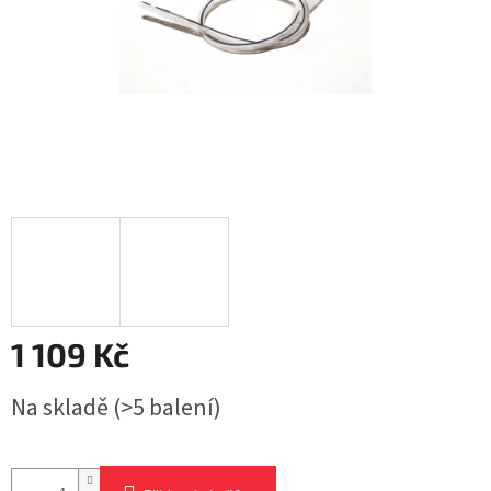
1 109 Kč
Měrná
Na skladě
(>5 balení)
cena: