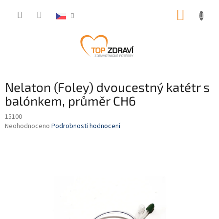
Přejít
NÁKUP
na
obsah
KOŠÍK
Nelaton (Foley) dvoucestný katétr s
balónkem, průměr CH6
15100
Průměrné
Neohodnoceno
Podrobnosti hodnocení
hodnocení
produktu
je
0,0
z
5
hvězdiček.