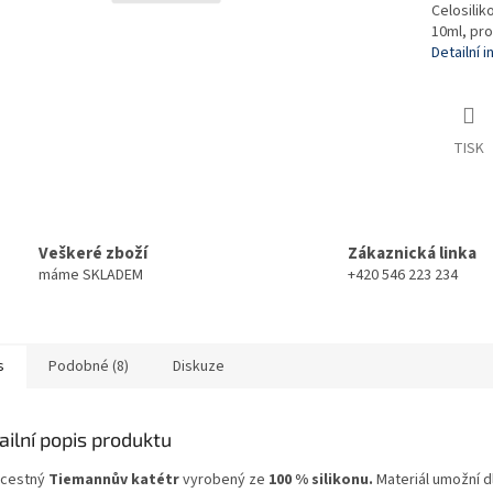
Celosili
10ml, pro
Detailní 
TISK
Veškeré zboží
Zákaznická linka
máme SKLADEM
+420 546 223 234
s
Podobné (8)
Diskuze
ailní popis produktu
cestný
Tiemannův katétr
vyrobený ze
100 % silikonu.
Materiál umožní d