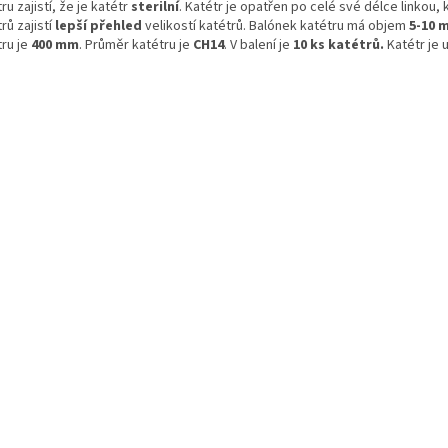
ru zajistí, že je katétr
sterilní
. Katétr je opatřen po celé své délce linkou
rů zajistí
lepší přehled
velikostí katétrů. Balónek katétru má
objem
5-10 m
tru je
400 mm
. Průměr katétru je
CH14
. V balení je
10 ks katétrů.
Katétr je 