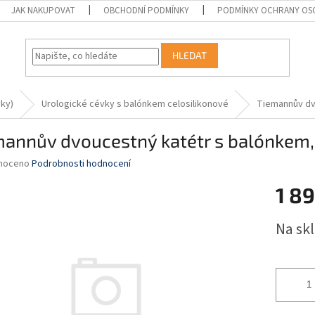
JAK NAKUPOVAT
OBCHODNÍ PODMÍNKY
PODMÍNKY OCHRANY OS
HLEDAT
vky)
Urologické cévky s balónkem celosilikonové
Tiemannův dv
mannův dvoucestný katétr s balónkem
né
noceno
Podrobnosti hodnocení
ní
1 89
u
Měrná
Na sk
cena:
ek.