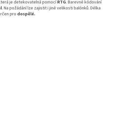
, která je detekovatelná pomocí
RTG
.
Barevné kódování
l
. Na požádání lze zajistit i jiné velikosti balónků. Délka
určen pro
dospělé.