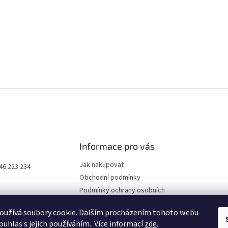
Informace pro vás
Jak nakupovat
46 223 234
Obchodní podmínky
Podmínky ochrany osobních
údajů
oužívá soubory cookie. Dalším procházením tohoto webu
Kontakty
ouhlas s jejich používáním.. Více informací
zde
.