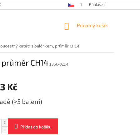
OBNÍCH ÚDAJŮ
KONTAKTY
Přihlášení
NÁKUPNÍ
Prázdný košík
KOŠÍK
oucestný katétr s balónkem, průměr CH14
, průměr CH14
1856-0214
3 Kč
ladě
(>5 balení)
Přidat do košíku