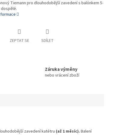
konový Tiemann pro dlouhodobější zavedení s balónkem 5-
 dospělé.
informace
ZEPTAT SE
SDÍLET
Záruka výměny
nebo vrácení zboží
louhodobější zavedení katétru
(až 1 měsíc).
Balení